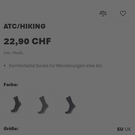
Zur Vergleichsl
Zur W
ATC/HIKING
22,90 CHF
Inkl. MwSt.
Komfortable Socke für Wanderungen aller Art.
Farbe
Größe
EU
UK