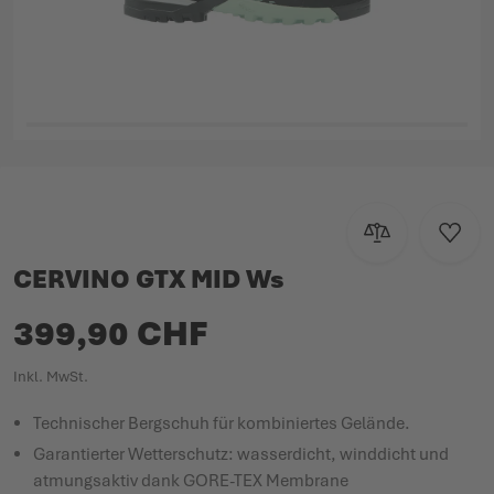
Zum Anfang der Bildgalerie springen
Zur Vergleichsl
Zur W
CERVINO GTX MID Ws
399,90 CHF
Inkl. MwSt.
Technischer Bergschuh für kombiniertes Gelände.
Garantierter Wetterschutz: wasserdicht, winddicht und
atmungsaktiv dank GORE-TEX Membrane