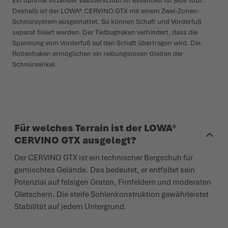
Ein optimal sitzender Wanderschuh ist essentiell für jede Tour.
Deshalb ist der LOWA® CERVINO GTX mit einem Zwei-Zonen-
Schnürsystem ausgestattet. So können Schaft und Vorderfuß
separat fixiert werden. Der Tiefzughaken verhindert, dass die
Spannung vom Vorderfuß auf den Schaft übertragen wird. Die
Rollenhaken ermöglichen ein reibungslosen Gleiten der
Schnürsenkel.
Für welches Terrain ist der LOWA®
CERVINO GTX ausgelegt?
Der CERVINO GTX ist ein technischer Bergschuh für
gemischtes Gelände. Das bedeutet, er entfaltet sein
Potenzial auf felsigen Graten, Firnfeldern und moderaten
Gletschern. Die steife Sohlenkonstruktion gewährleistet
Stabilität auf jedem Untergrund.