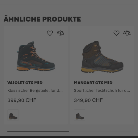
ÄHNLICHE PRODUKTE
Zur Wunschliste hinzufügen
Zur Vergleichsliste hinzufügen
Zur Wunschlist
Zur Verg
VAJOLET GTX MID
MANGART GTX MID
Klassischer Bergstiefel für den ganzjährigen Einsatz.
Sportlicher Textilschuh für den universellen Einsatz in alpinem Gelände.
399,90 CHF
349,90 CHF
FARBE
FARBE