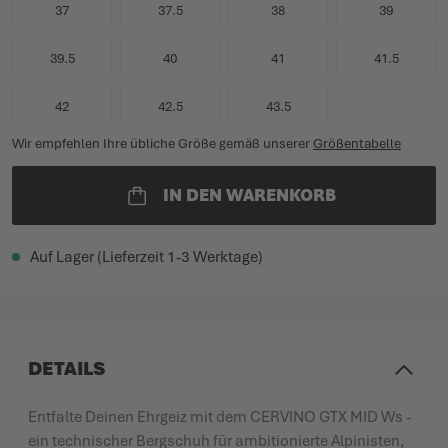
37
37.5
38
39
39.5
40
41
41.5
42
42.5
43.5
Wir empfehlen Ihre übliche Größe gemäß unserer
Größentabelle
IN DEN WARENKORB
Auf Lager (Lieferzeit 1-3 Werktage)
DETAILS
Entfalte Deinen Ehrgeiz mit dem CERVINO GTX MID Ws -
ein technischer Bergschuh für ambitionierte Alpinisten,