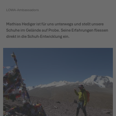
LOWA-Ambassadors
WINTERSCHUHE
WINTERSCHUHE
IT'S TIME TO TAME THE TERRAIN!
EVENTS
Mathias Hediger ist für uns unterwegs und stellt unsere
LOWA PROFESSIONAL
LOWA PROFESSIONAL
ZIEH LOS, ERLEBE MEHR!
PODCAST
Schuhe im Gelände auf Probe. Seine Erfah­rungen fliessen
direkt in die Schuh-Entwicklung ein.
CHALLENGE ACCEPTED – WENN DIE BERGE NACH DIR
PRESSE
RUFEN
KARRIERE
DER SOMMER WARTET DRAUSSEN