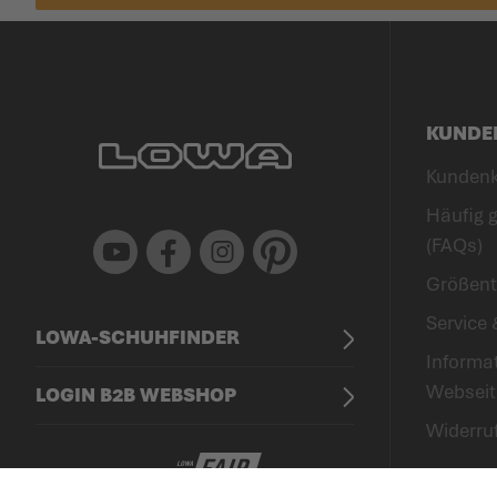
KUNDE
Kunden
Häufig g
Youtube
Facebook
Instagram
Pinterest
(FAQs)
Größent
Service 
LOWA-SCHUHFINDER
Informa
Webseit
LOGIN B2B WEBSHOP
Widerru