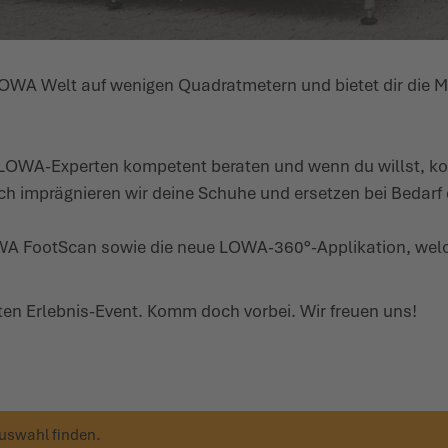
LOWA Welt auf wenigen Quadrat­metern und bietet dir die 
LOWA-Experten kompetent beraten und wenn du willst, kont
 imprä­gnieren wir deine Schuhe und ersetzen bei Bedarf 
LOWA FootScan sowie die neue LOWA-360°-Appli­kation, we
ten Erlebnis-Event. Komm doch vorbei. Wir freuen uns!
Auswahl finden.