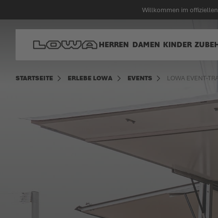
alt springen
Willkommen im offiziell
Zur Startseite
HERREN
DAMEN
KINDER
ZUBE
STARTSEITE
ERLEBE LOWA
EVENTS
LOWA EVENT-TR