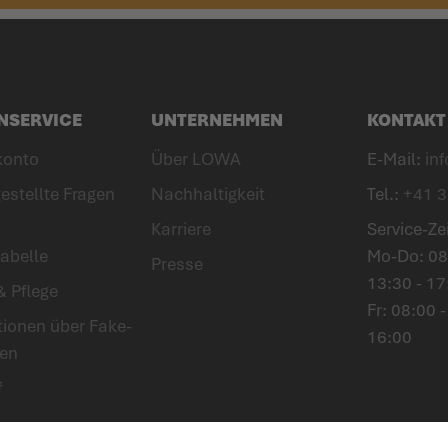
NSERVICE
UNTERNEHMEN
KONTAKT
konto
Über LOWA
E-Mail:
in
estellte Fragen
Nachhaltigkeit
Tel.:
+41 3
Karriere
Service-Ze
abelle
Mo-Do: 08:
Presse
13:30 - 17
& Pflege
Fr: 08:00 -
tionen über Fake-
16:00
en
f