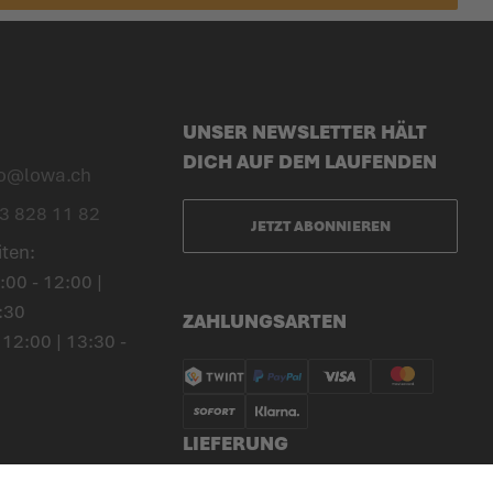
UNSER NEWSLETTER HÄLT
DICH AUF DEM LAUFENDEN
fo@lowa.ch
3 828 11 82
JETZT ABONNIEREN
iten:
00 - 12:00 |
:30
ZAHLUNGSARTEN
 12:00 | 13:30 -
LIEFERUNG