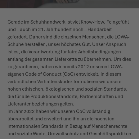
WINTERSCHUHE
WINTERSCHUHE
IT'S TIME TO TAME THE TERRAIN!
EVENTS
Gerade im Schuhhandwerk ist viel Know-How, Feingefühl
und – auch im 21. Jahrhundert noch – Handarbeit
LOWA PROFESSIONAL
LOWA PROFESSIONAL
ZIEH LOS, ERLEBE MEHR!
PODCAST
gefordert. Daher sind die einzelnen Menschen, die LOWA-
Schuhe herstellen, unser höchstes Gut. Unser Anspruch
CHALLENGE ACCEPTED – WENN DIE BERGE NACH DIR
PRESSE
ist es, die Verantwortung für faire Arbeitsbedingungen
RUFEN
entlang der gesamten Lieferkette zu übernehmen. Um dies
KARRIERE
zu garantieren, haben wir bereits 2012 unseren LOWA-
DER SOMMER WARTET DRAUSSEN
eigenen Code of Conduct (CoC) entwickelt. In diesem
verbindlichen Verhaltenskodex formulieren wir unsere
hohen ethischen, ökologischen und sozialen Standards,
die für alle Produktionsstandorte, Partnerschaften und
Lieferantenbeziehungen gelten.
Im Jahr 2022 haben wir unseren CoC vollständig
überarbeitet und erweitert und ihn an die höchsten
internationalen Standards in Bezug auf Menschenrechte
und soziale Werte, Umweltschutz und Geschäftspraktiken