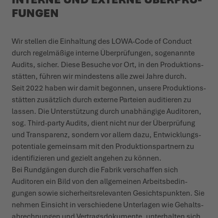
FUNGEN
Wir stellen die Einhaltung des LOWA-Code of Conduct
durch regel­­­mäßige interne Über­­­­prü­­­fungen, soge­­nannte
Audits, sicher­. Diese Besuche vor Ort, in den Produk­ti­ons­
s­tätten, führen wir mindestens alle zwei Jahre durch.
Seit 2022 haben wir damit begonnen, unsere Produk­ti­ons­
s­tätten zusätzlich durch externe Parteien audi­tieren zu
lassen. Die Unter­­stützung durch unab­hängige Auditoren,
sog. Third-party Audits, dient nicht nur der Über­­­prüfung
und Trans­parenz, sondern vor allem dazu, Entwick­lung­s­
po­tentiale gemeinsam mit den Produk­ti­o­n­s­partnern zu
iden­ti­­fi­zieren und gezielt angehen zu können.
Bei Rund­gängen durch die Fabri­k verschaffen sich
Auditoren ein Bild von den allge­­meinen Arbeit­s­­be­d­in­­­
gungen sowie sich­er­­heit­s­re­le­vanten Gesicht­s­­punkten. Sie
nehmen Einsicht in verschiedene Unterlagen wie Gehal­t­s­­
ab­rech­­nungen und Vertrag­s­­­do­­kumente, unter­­halten sich