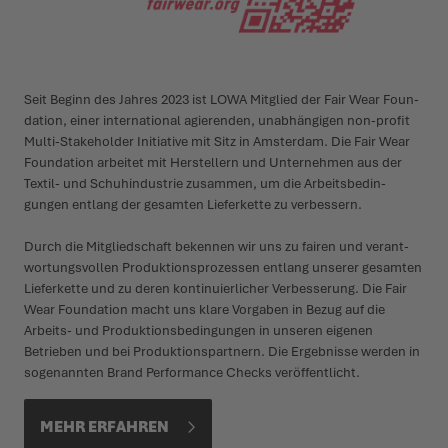
Seit Beginn des Jahres 2023 ist LOWA Mitglied der Fair Wear Foun­
dation, einer inter­na­tional agie­renden, unab­hängigen non-profit
Multi-Stakeholder Initiative mit Sitz in Amsterdam. Die Fair Wear
Foun­dation arbeitet mit Herstellern und Unter­nehmen aus der
Textil- und Schu­h­in­dustrie zusammen, um die Arbeits­­­be­din­­
gungen entlang der gesamten Lieferkette zu verbessern.
Durch die Mitglie­d­­schaft bekennen wir uns zu fairen und verant­
wor­tungs­­vollen Produk­ti­o­n­spro­zessen entlang unserer gesamten
Lieferkette und zu deren konti­nu­ier­­licher Verbes­serung. Die Fair
Wear Foun­dation macht uns klare Vorgaben in Bezug auf die
Arbeits- und Produk­ti­ons­­­be­din­­gungen in unseren eigenen
Betrieben und bei Produk­ti­o­n­s­partnern. Die Ergebnisse werden in
soge­nannten Brand Performance Checks veröf­­fentlicht.
MEHR ERFAHREN