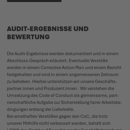
AUDIT-ERGEBNISSE UND
BEWERTUNG
Die Audit-Ergebnisse werden doku­­­mentiert und in einem
Abschluss-Gespräch erläutert. Even­­tuelle Verstöße
werden in einem Corrective Action Plan und einem Bericht
fest­­ge­halten und sind in einem ange­­messenen Zeitraum
zu beheben. Hierbei unter­­stützen wir unsere Geschäft­s­­
partner:innen und Produzent:innen . Wir verstehen die
Umsetzung des Code of Conduct als gemeinsame, part­­
ner­­schaftliche Aufgabe zur Sich­er­­stellung fairer Arbeits­­­be­
din­­gungen entlang der Lieferkette.
Bei ernst­haften Verstößen gegen den CoC, die trotz
unserer Mithilfe nicht verbessert werden, behält sich