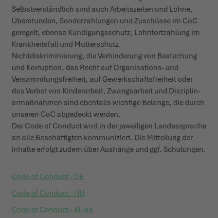
Selb­st­ver­­­ständlich sind auch Arbeit­s­zeiten und Löhne,
Über­­s­tunden, Sonder­zah­lungen und Zuschüsse im CoC
geregelt, ebenso Kündi­­gungs­schutz, Lohn­­fort­zahlung im
Krank­heitsfall und Mutter­­schutz.
Nicht­­dis­kri­min­ierung, die Verhin­­derung von Bestechung
und Korruption, das Recht auf Organ­i­sations- und
Versamm­lungs­­freiheit, auf Gewerk­schafts­­freiheit oder
das Verbot von Kinder­­­arbeit, Zwang­s­arbeit und Diszip­­lin­
ar­maß­­nahmen sind ebenfalls wichtige Belange, die durch
unseren CoC abgedeckt werden.
Der Code of Conduct wird in der jeweiligen Landes­­s­­prache
an alle Beschäf­tigten kommu­n­iziert. Die Mitteilung der
Inhalte erfolgt zudem über Aushänge und ggf. Schu­­lungen.
Code of Conduct - DE
Code of Conduct - HU
Code of Conduct - AL-sq