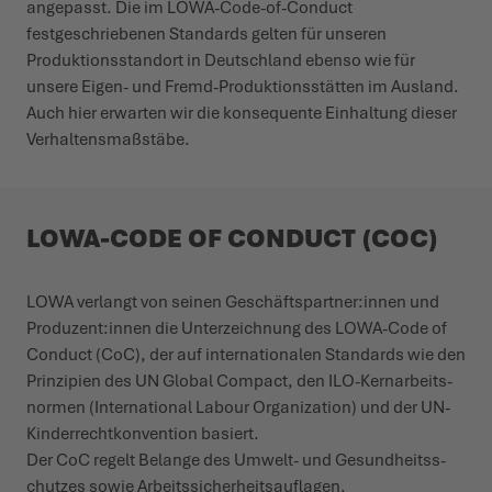
angepasst. Die im LOWA-Code-of-Conduct
festgeschriebenen Standards gelten für unseren
Produktionsstandort in Deutschland ebenso wie für
unsere Eigen- und Fremd-Produktionsstätten im Ausland.
Auch hier erwarten wir die konsequente Einhaltung dieser
Verhaltensmaßstäbe.
LOWA-CODE OF CONDUCT (COC)
LOWA verlangt von seinen Geschäft­s­­partner:innen und
Produ­zent:innen die Unter­­­zeichnung des LOWA-Code of
Conduct (CoC), der auf inter­­n­a­ti­onalen Standards wie den
Prin­­zipien des UN Global Compact, den ILO-Kern­­a­r­beit­s­
normen (Inter­na­tional Labour Organ­i­zation) und der UN-
Kinder­­recht­kon­­vention basiert.
Der CoC regelt Belange des Umwelt- und Gesun­d­heits­s­
chutzes sowie Arbeits­­­sich­er­heit­sau­flagen.