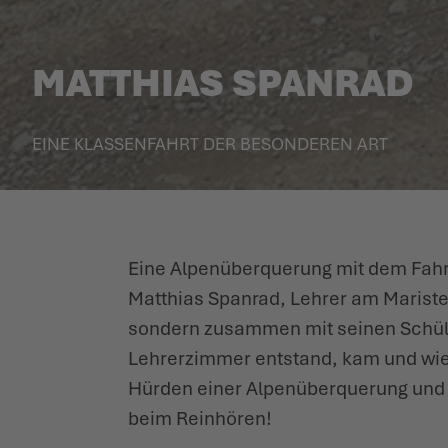
MATTHIAS SPANRAD
EINE KLAS­SENFAHRT DER BESONDEREN ART
Eine Alpen­über­querung mit dem Fahrr
Matthias Spanrad, Lehrer am Maristen
sondern zusammen mit seinen Schülern
Lehrer­zimmer entstand, kam und wi
Hürden einer Alpen­über­querung und
beim Reinhören!