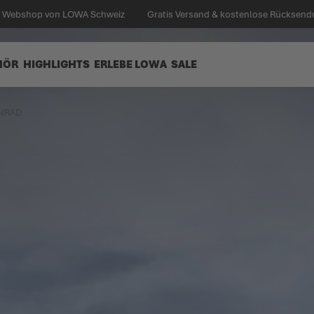
en Webshop von LOWA Schweiz
Gratis Versand & kostenlose Rücksend
HÖR
HIGHLIGHTS
ERLEBE LOWA
SALE
ANRAD