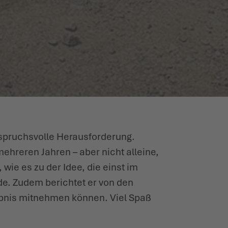
nspruchsvolle Heraus­for­derung.
ehreren Jahren – aber nicht alleine,
ie es zu der Idee, die einst im
e. Zudem berichtet er von den
lebnis mitnehmen können. Viel Spaß