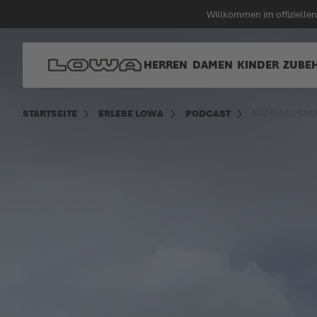
alt springen
Willkommen im offiziell
Zur Startseite
HERREN
DAMEN
KINDER
ZUBE
STARTSEITE
ERLEBE LOWA
PODCAST
MATTHIAS SP