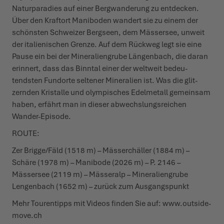
Natur­pa­radies auf einer Berg­wanderung zu entdecken.
Über den Kraftort Maniboden wandert sie zu einem der
schönsten Schweizer Bergseen, dem Mässersee, unweit
der italie­nischen Grenze. Auf dem Rückweg legt sie eine
Pause ein bei der Mine­ra­li­engrube Längenbach, die daran
erinnert, dass das Binntal einer der weltweit bedeu­
tendsten Fundorte seltener Mine­ralien ist. Was die glit­
zernden Kristalle und olym­pisches Edel­metall gemeinsam
haben, erfährt man in dieser abwechs­lungs­reichen
Wander-Episode.
ROUTE:
Zer Brigge/Fäld (1518 m) – Mässer­chäller (1884 m) –
Schäre (1978 m) – Manibode (2026 m) – P. 2146 –
Mässersee (2119 m) – Mässeralp – Mine­ra­li­engrube
Lengenbach (1652 m) – zurück zum Ausgangspunkt
Mehr Tourentipps mit Videos finden Sie auf:
www.outside-
move.ch