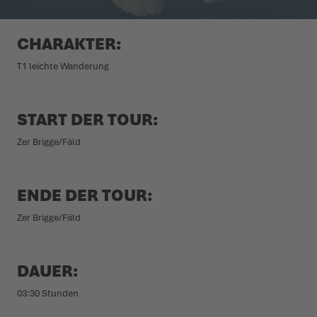
WINTERSCHUHE
WINTERSCHUHE
IT'S TIME TO TAME THE TERRAIN!
EVENTS
CHARAKTER:
T1 leichte Wanderung
LOWA PROFESSIONAL
LOWA PROFESSIONAL
ZIEH LOS, ERLEBE MEHR!
PODCAST
CHALLENGE ACCEPTED – WENN DIE BERGE NACH DIR
PRESSE
START DER TOUR:
RUFEN
Zer Brigge/Fäld
KARRIERE
DER SOMMER WARTET DRAUSSEN
ENDE DER TOUR:
Zer Brigge/Fäld
DAUER:
03:30 Stunden