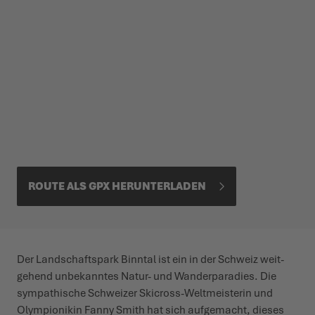
ROUTE ALS GPX HERUN­TERLADEN
Der Land­schaftspark Binntal ist ein in der Schweiz weit­
gehend unbe­kanntes Natur- und Wander­pa­radies. Die
sympa­thische Schweizer Skicross-Welt­meisterin und
Olym­pionikin Fanny Smith hat sich aufgemacht, dieses