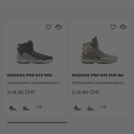
Zur Wunschliste hinzufügen
Zur Vergleichsliste hinzufügen
Zur Wunschlist
Zur Verg
MADDOX PRO GTX MID
MADDOX PRO GTX MID Ws
Technischer Leichtwanderschuh mit halbhohem Schaft.
Technischer Leichtwanderschuh mit halbhohem Schaft.
219,90 CHF
219,90 CHF
FARBE
FARBE