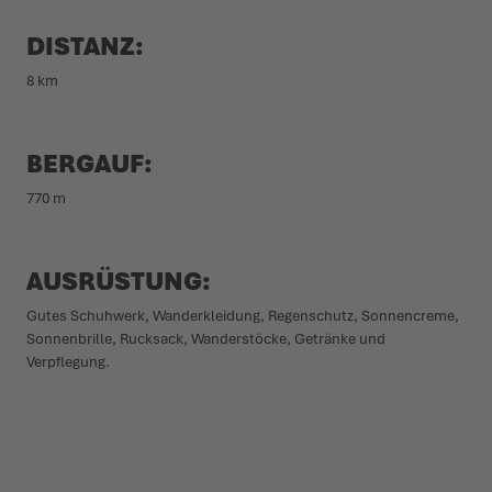
DISTANZ:
8 km
BERGAUF:
770 m
AUSRÜSTUNG:
Gutes Schuhwerk, Wander­kleidung, Regen­schutz, Sonnencreme,
Sonnen­brille, Rucksack, Wander­stöcke, Getränke und
Verpflegung.