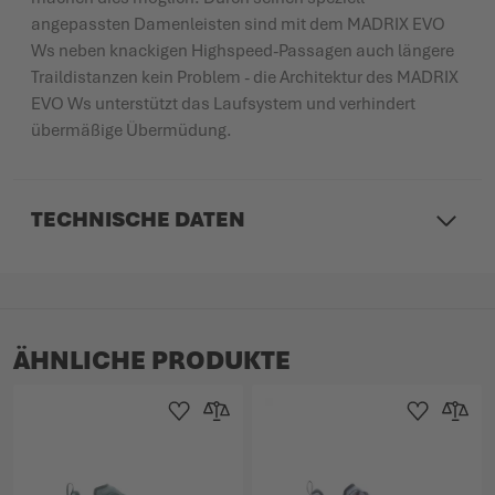
angepassten Damenleisten sind mit dem MADRIX EVO
Ws neben knackigen Highspeed-Passagen auch längere
Traildistanzen kein Problem - die Architektur des MADRIX
EVO Ws unterstützt das Laufsystem und verhindert
übermäßige Übermüdung.
TECHNISCHE DATEN
ÄHNLICHE PRODUKTE
Zur Wunschliste hinzufügen
Zur Vergleichsliste hinzufügen
Zur Wunschlist
Zur Verg