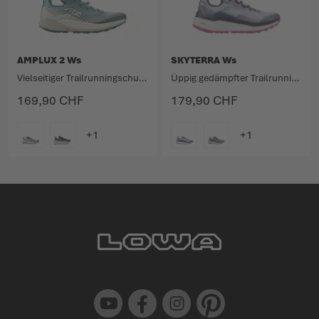
AMPLUX 2 Ws
SKYTERRA Ws
Vielseitiger Trailrunningschuh mit zahlreichen Features.
Üppig gedämpfter Trailrunningschuh für lange Distanzen.
169,90 CHF
179,90 CHF
FARBE
FARBE
Youtube
Facebook
Instagram
Pinterest