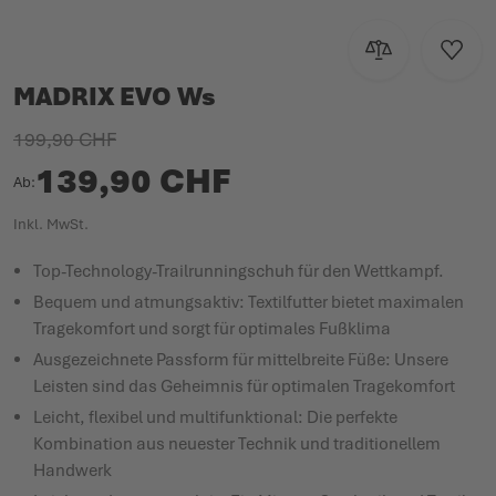
Zur Vergleichsl
Zur W
MADRIX EVO Ws
199,90 CHF
139,90 CHF
Ab
Inkl. MwSt.
Top-Technology-Trailrunningschuh für den Wettkampf.
Bequem und atmungsaktiv: Textilfutter bietet maximalen
Tragekomfort und sorgt für optimales Fußklima
Ausgezeichnete Passform für mittelbreite Füße: Unsere
Leisten sind das Geheimnis für optimalen Tragekomfort
Leicht, flexibel und multifunktional: Die perfekte
Kombination aus neuester Technik und traditionellem
Handwerk