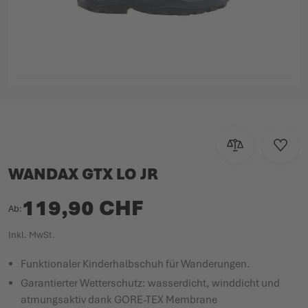
Zum Anfang der Bildgalerie springen
Zur Vergleichsl
Zur W
WANDAX GTX LO JR
119,90 CHF
Ab
Inkl. MwSt.
Funktionaler Kinderhalbschuh für Wanderungen.
Garantierter Wetterschutz: wasserdicht, winddicht und
atmungsaktiv dank GORE-TEX Membrane