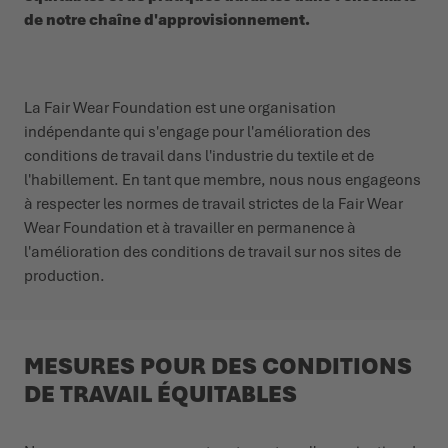
de notre chaîne d'approvisionnement.
L'ÉTÉ NOUS ATTEND DEHORS
CHAUSSURES D'HIVER
CHAUSSURES D'HIVER
ÉVÉNEMENTS
LOWA PROFESSIONAL
LOWA PROFESSIONAL
PODCAST
La Fair Wear Foundation est une organisation
indépendante qui s'engage pour l'amélioration des
PRESSE
conditions de travail dans l'industrie du textile et de
l'habillement. En tant que membre, nous nous engageons
à respecter les normes de travail strictes de la Fair Wear
CARRIÈRE
Wear Foundation et à travailler en permanence à
l'amélioration des conditions de travail sur nos sites de
production.
MESURES POUR DES CONDITIONS
DE TRAVAIL ÉQUITABLES