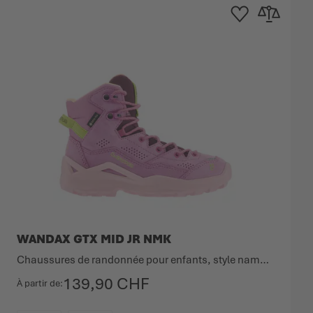
'achats
 comparateur
Ajouter à la liste d'ac
Ajouter au co
WANDAX GTX MID JR NMK
Chaussures de randonnée pour enfants, style namuk.
139,90 CHF
À partir de