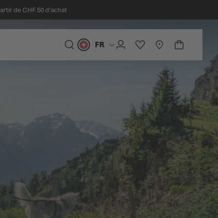
partir de CHF 50 d'achat
FR
Langue
CHERCHER
COMPTE
LISTE D'ACHATS
STORELOCATOR
PANIER
Minicart