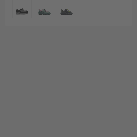
COULEUR
e d'achats
au comparateur