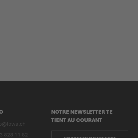
O
NOTRE NEWSLETTER TE
TIENT AU COURANT
fo@lowa.ch
3 828 11 82