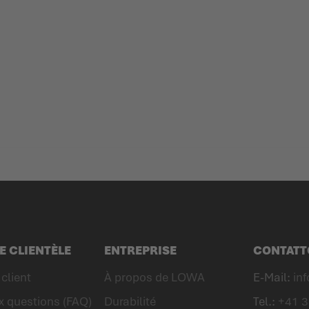
E CLIENTÈLE
ENTREPRISE
CONTATT
client
À propos de LOWA
E-Mail:
in
x questions (FAQ)
Durabilité
Tel.:
+41 3