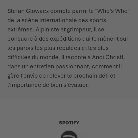
Stefan Glowacz compte parmi le "Who's Who"
L'ÉTÉ NOUS ATTEND DEHORS
CHAUSSURES D'HIVER
CHAUSSURES D'HIVER
ÉVÉNEMENTS
de la scène internationale des sports
extrêmes. Alpiniste et grimpeur, il se
LOWA PROFESSIONAL
LOWA PROFESSIONAL
PODCAST
consacre à des expéditions qui le mènent sur
PRESSE
les parois les plus reculées et les plus
difficiles du monde. Il raconte à Andi Christl,
CARRIÈRE
dans un entretien passionnant, comment il
gère l'envie de relever le prochain défi et
l'importance de bien s'évaluer.
SPOTIFY