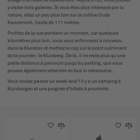
y visiter trois galeries. Si vous êtes plus intéressé par la
nature, allez un peu plus loin sur la colline Oude
Kwaremont, haute de 111 mètres.
Profitez de la vue pendant un moment, car quelques
kilomètres plus loin, vous vous enfoncerez à nouveau
dans le Kluisbos et mettrez le cap sur le point culminant
de la journée : le Kluisberg. De là, il ne reste plus qu'une
petite distance à parcourir jusqu'au parking, que vous
pouvez également atteindre en bus si nécessaire.
Vous voulez passer un week-end ? Il y a un camping à
Kluisbergen et une poignée d'hôtels à proximité.
Ajouter à la liste d'achats
Ajouter au comparateur
Ajouter à la lis
Ajouter 