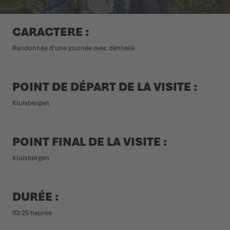
L'ÉTÉ NOUS ATTEND DEHORS
CHAUSSURES D'HIVER
CHAUSSURES D'HIVER
ÉVÉNEMENTS
CARACTERE :
Randonnée d'une journée avec dénivelé
LOWA PROFESSIONAL
LOWA PROFESSIONAL
PODCAST
PRESSE
POINT DE DÉPART DE LA VISITE :
Kluisbergen
CARRIÈRE
POINT FINAL DE LA VISITE :
Kluisbergen
DURÉE :
03:25 heures