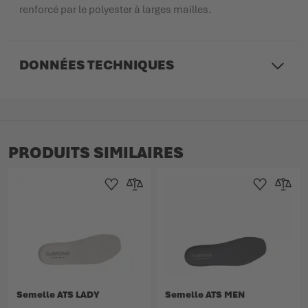
renforcé par le polyester à larges mailles.
DONNÉES TECHNIQUES
PRODUITS SIMILAIRES
Ajouter à la liste d'achats
Ajouter au comparateur
Ajouter à la lis
Ajouter 
Semelle ATS LADY
Semelle ATS MEN