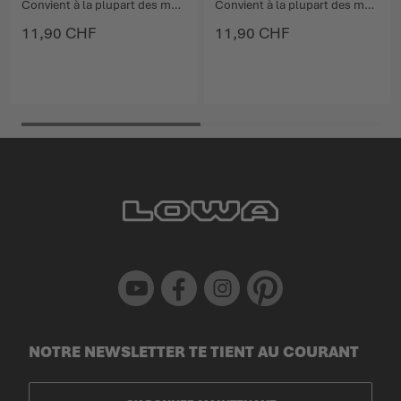
Convient à la plupart des modèles féminins de la catégorie randonnée légère.
Convient à la plupart des modèles masculins de la catégorie randonnée légère.
11,90 CHF
11,90 CHF
Youtube
Facebook
Instagram
Pinterest
NOTRE NEWSLETTER TE TIENT AU COURANT