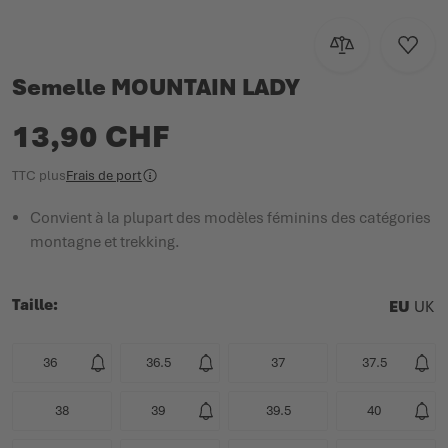
Ajouter au com
Ajoute
Semelle MOUNTAIN LADY
13,90 CHF
TTC
plus
Frais de port
Convient à la plupart des modèles féminins des catégories
montagne et trekking.
Taille
EU
UK
36
36.5
37
37.5
38
39
39.5
40