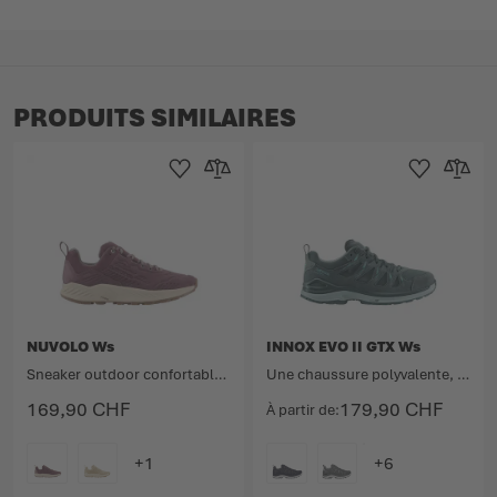
PRODUITS SIMILAIRES
Ajouter à la liste d'achats
Ajouter au comparateur
Ajouter à la lis
Ajouter 
NUVOLO Ws
INNOX EVO II GTX Ws
Sneaker outdoor confortable avec style.
Une chaussure polyvalente, légère et dynamique pour une flexibilité maximale.
169,90 CHF
179,90 CHF
À partir de
COULEUR
COULEUR