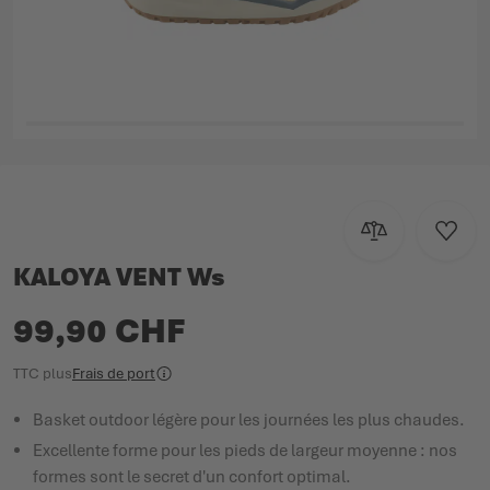
Passer au début de la Galerie d’images
Ajouter au com
Ajoute
KALOYA VENT Ws
99,90 CHF
TTC
plus
Frais de port
Basket outdoor légère pour les journées les plus chaudes.
Excellente forme pour les pieds de largeur moyenne : nos
formes sont le secret d'un confort optimal.