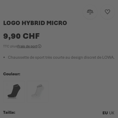
Ajouter au com
Ajoute
LOGO HYBRID MICRO
9,90 CHF
TTC
plus
Frais de port
Chaussette de sport très courte au design discret de LOWA.
Couleur
Taille
EU
UK