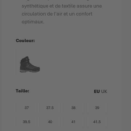
synthétique et de textile assure une
circulation de l'air et un confort
optimaux.
Couleur
Taille
EU
UK
37
37.5
38
39
39.5
40
41
41.5