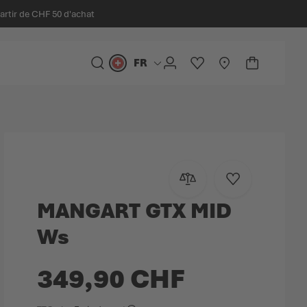
partir de CHF 50 d'achat
FR
Langue
CHERCHER
COMPTE
LISTE D'ACHATS
STORELOCATOR
PANIER
Minicart
Ajouter au comparateur
Ajouter à la list
MANGART GTX MID
Ws
349,90 CHF