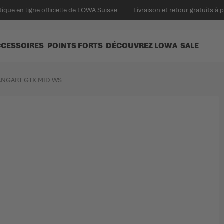
ique en ligne officielle de LOWA Suisse
Livraison et retour gratuits à 
CCESSOIRES
POINTS FORTS
DÉCOUVREZ LOWA
SALE
NGART GTX MID WS