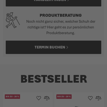
PRODUKTBERATUNG
Noch nicht ganz sicher, welcher Schuh der
richtige ist? Hier geht es zur persönlichen
Produktberatung.
TERMIN BUCHEN
BESTSELLER
BIS ZU
-
20
%
BIS ZU
-
20
%
Zur Wunschliste hinzufügen
Zur Vergleichsliste hinzufügen
Zur Wunschlist
Zur Verg