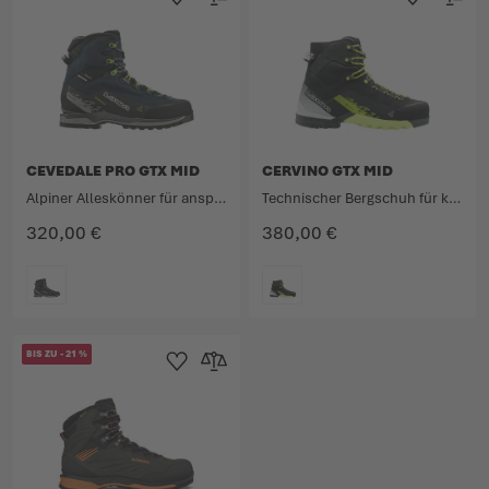
Zur Wunschliste hinzufügen
Zur Vergleichsliste hinzufügen
Zur Wunschlist
Zur Verg
CEVEDALE PRO GTX MID
CERVINO GTX MID
Alpiner Alleskönner für anspruchsvolle Touren.
Technischer Bergschuh für kombiniertes Gelände.
320,00 €
380,00 €
FARBE
FARBE
BIS ZU
-
21
%
Zur Wunschliste hinzufügen
Zur Vergleichsliste hinzufügen