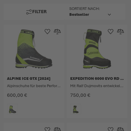
TOP
SORTIERT NACH:
FILTER
Zur Wunschliste hinzufügen
Zur Vergleichsliste hinzufügen
Zur Wunschlist
Zur Verg
ALPINE ICE GTX [2024]
EXPEDITION 6000 EVO RD [2024]
Alpinschuhe für beste Performance bei Eis und Fels.
Mit Ralf Dujmovits entwickelter Expeditionsschuh für 6000er.
600,00 €
750,00 €
FARBE
FARBE