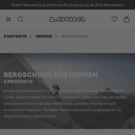
Gratis Versand & kostenlose Rücksendung ab 80 € Bestellwert
alt springen
Zur Startseite
SUCHE
MEINE W
WA
Minicart
STARTSEITE
HERREN
BERGSCHUHE
BERGSCHUHE FÜR HERREN
5 PRODUKTE
Erlebe alpinen Komfort und Sicherheit mit den wiederbesohlbaren
LOWA-Bergschuhen für Herren. Sie bieten optimalen Halt auf jedem
Untergrund dank robuster Materialien, präziser Passform und
innovativen Features. Perfekte Performance und Langlebigkeit für
anspruchsvolle Gipfeltouren.