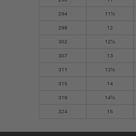
294
11½
298
12
302
12½
307
13
311
13½
315
14
319
14½
324
15