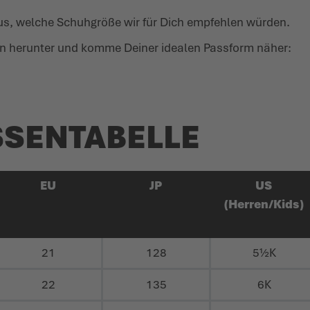
raus, welche Schuhgröße wir für Dich empfehlen würden.
n herunter und komme Deiner idealen Passform näher:
EN­TABELLE
EU
JP
US
(Herren/Kids)
21
128
5½K
22
135
6K