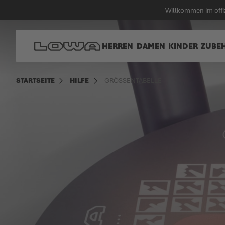
alt springen
Willkommen im off
Zur Startseite
HERREN
DAMEN
KINDER
ZUBE
STARTSEITE
HILFE
GRÖSSENTABELLE