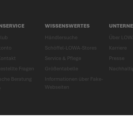
NSERVICE
WISSENSWERTES
UNTERN
lub
Händlersuche
Über LOW
konto
Schöffel-LOWA-Stores
Karriere
Kontakt
Service & Pflege
Presse
estellte Fragen
Größentabelle
Nachhalti
ische Beratung
Informationen über Fake-
Webseiten
f