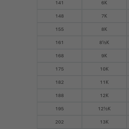
141
6K
148
7K
155
8K
161
8½K
168
9K
175
10K
182
11K
188
12K
195
12½K
202
13K