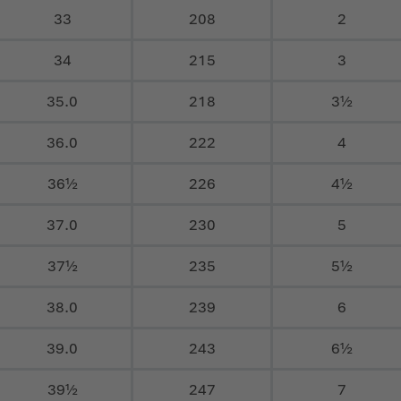
33
208
2
34
215
3
35.0
218
3½
36.0
222
4
36½
226
4½
37.0
230
5
37½
235
5½
38.0
239
6
39.0
243
6½
39½
247
7