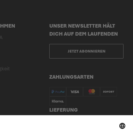
EHMEN
UNSER NEWSLETTER HÄLT
DICH AUF DEM LAUFENDEN
A
JETZT ABONNIEREN
gkeit
ZAHLUNGSARTEN
LIEFERUNG