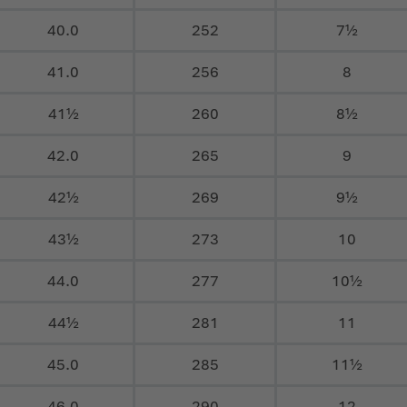
40.0
252
7½
41.0
256
8
41½
260
8½
42.0
265
9
42½
269
9½
43½
273
10
44.0
277
10½
44½
281
11
45.0
285
11½
46.0
290
12