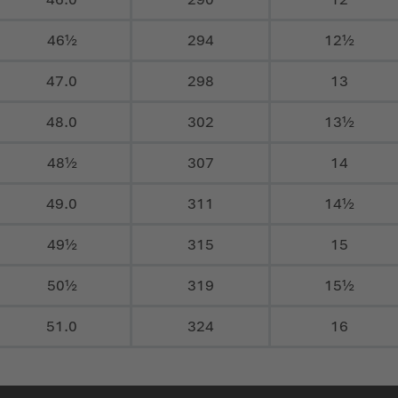
46½
294
12½
47.0
298
13
48.0
302
13½
48½
307
14
49.0
311
14½
49½
315
15
50½
319
15½
51.0
324
16