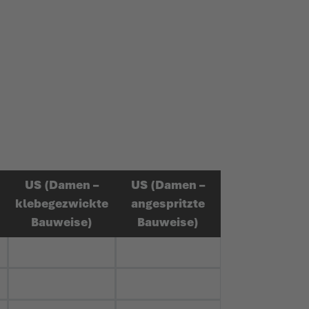
US (Damen –
US (Damen –
klebe­gezwickte
angespritzte
Bauweise)
Bauweise)