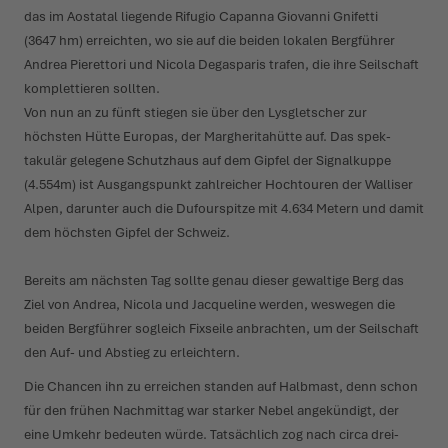
das im Aostatal liegende Rifugio Capanna Giovanni Gnifetti
(3647 hm) erreichten, wo sie auf die beiden lokalen Berg­führer
Andrea Pierettori und Nicola Degasparis trafen, die ihre Seil­schaft
komplet­tieren sollten.
Von nun an zu fünft stiegen sie über den Lysgletscher zur
höchsten Hütte Europas, der Marghe­ri­tahütte auf. Das spek­
takulär gelegene Schutzhaus auf dem Gipfel der Signalkuppe
(4.554m) ist Ausgangspunkt zahl­reicher Hoch­touren der Walliser
Alpen, darunter auch die Dufour­spitze mit 4.634 Metern und damit
dem höchsten Gipfel der Schweiz.
Bereits am nächsten Tag sollte genau dieser gewaltige Berg das
Ziel von Andrea, Nicola und Jacqueline werden, weswegen die
beiden Berg­führer sogleich Fixseile anbrachten, um der Seil­schaft
den Auf- und Abstieg zu erleichtern.
Die Chancen ihn zu erreichen standen auf Halbmast, denn schon
für den frühen Nach­mittag war starker Nebel ange­kündigt, der
eine Umkehr bedeuten würde. Tatsächlich zog nach circa drei­