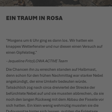
WINTERSCHUHE
WINTERSCHUHE
IT'S TIME TO TAME THE TERRAIN!
EVENTS
EIN TRAUM IN ROSA
LOWA PROFESSIONAL
LOWA PROFESSIONAL
ZIEH LOS, ERLEBE MEHR!
PODCAST
CHALLENGE ACCEPTED – WENN DIE BERGE NACH DIR
PRESSE
"Morgens um 6 Uhr ging es dann los. Wir hatten ein
RUFEN
knappes Wetterfenster und nur diesen einen Versuch auf
KARRIERE
einen Gipfelstieg."
DER SOMMER WARTET DRAUSSEN
- Jaqueline Fritz|LOWA ACTIVE Team
Die Chancen ihn zu erreichen standen auf Halbmast,
denn schon für den frühen Nach­mittag war starker Nebel
ange­kündigt, der eine Umkehr bedeuten würde.
Tatsächlich zog nach circa drei­viertel der Strecke der
befürchtete Nebel auf und sie mussten abbrechen, da sie
noch den langen Rückweg mit dem Abbau der Fixseile vor
sich hatten. Ein klein wenig wehmütig mussten sie die
Dufour­spitze hinter sich lassen, nutzten die Folgetage