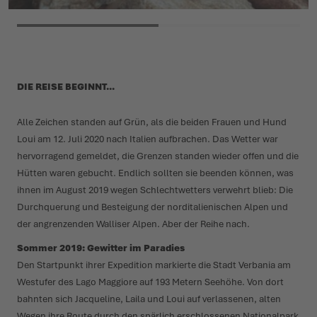
DIE REISE BEGINNT...
Alle Zeichen standen auf Grün, als die beiden Frauen und Hund
Loui am 12. Juli 2020 nach Italien aufbrachen. Das Wetter war
hervor­ragend gemeldet, die Grenzen standen wieder offen und die
Hütten waren gebucht. Endlich sollten sie beenden können, was
ihnen im August 2019 wegen Schlecht­wetters verwehrt blieb: Die
Durch­querung und Besteigung der nord­i­ta­lie­nischen Alpen und
der angren­zenden Walliser Alpen. Aber der Reihe nach.
Sommer 2019: Gewitter im Paradies
Den Startpunkt ihrer Expedition markierte die Stadt Verbania am
Westufer des Lago Maggiore auf 193 Metern Seehöhe. Von dort
bahnten sich Jacqueline, Laila und Loui auf verlassenen, alten
Wegen ihre Route durch den spärlich erschlossenen Nati­o­nalpark