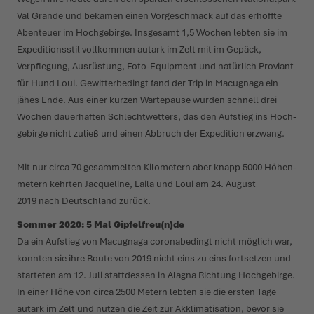
Val Grande und bekamen einen Vorge­schmack auf das erhoffte
Abenteuer im Hoch­gebirge. Insgesamt 1,5 Wochen lebten sie im
Expedi­ti­onsstil voll­kommen autark im Zelt mit im Gepäck,
Verpflegung, Ausrüstung, Foto-Equipment und natürlich Proviant
für Hund Loui. Gewit­ter­bedingt fand der Trip in Macugnaga ein
jähes Ende. Aus einer kurzen Wartepause wurden schnell drei
Wochen daue­r­haften Schlecht­wetters, das den Aufstieg ins Hoch­
gebirge nicht zuließ und einen Abbruch der Expedition erzwang.
Mit nur circa 70 gesam­melten Kilo­metern aber knapp 5000 Höhen­
metern kehrten Jacqueline, Laila und Loui am 24. August
2019 nach Deut­schland zurück.
Sommer 2020: 5 Mal Gipfelfreu(n)de
Da ein Aufstieg von Macugnaga coro­na­bedingt nicht möglich war,
konnten sie ihre Route von 2019 nicht eins zu eins fort­setzen und
starteten am 12. Juli statt­dessen in Alagna Richtung Hoch­gebirge.
In einer Höhe von circa 2500 Metern lebten sie die ersten Tage
autark im Zelt und nutzen die Zeit zur Akkli­ma­ti­sation, bevor sie