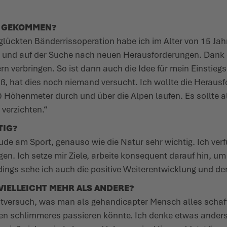
EE GEKOMMEN?
glückten Bänderrissoperation habe ich im Alter von 15 Jah
rt und auf der Suche nach neuen Herausforderungen. Dank
ern verbringen. So ist dann auch die Idee für mein Einstieg
eiß, hat dies noch niemand versucht. Ich wollte die Herau
 Höhenmeter durch und über die Alpen laufen. Es sollte a
verzichten.“
TIG?
ude am Sport, genauso wie die Natur sehr wichtig. Ich ver
n. Ich setze mir Ziele, arbeite konsequent darauf hin, um
rdings sehe ich auch die positive Weiterentwicklung und de
VIELLEICHT MEHR ALS ANDERE?
stversuch, was man als gehandicapter Mensch alles schaff
en schlimmeres passieren könnte. Ich denke etwas anders 