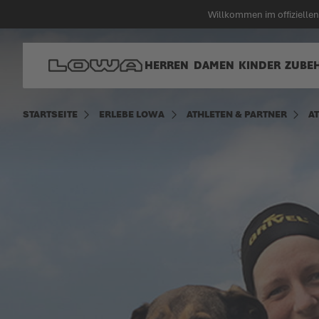
alt springen
Willkommen im offiziell
Zur Startseite
HERREN
DAMEN
KINDER
ZUBE
STARTSEITE
ERLEBE LOWA
ATHLETEN & PARTNER
A