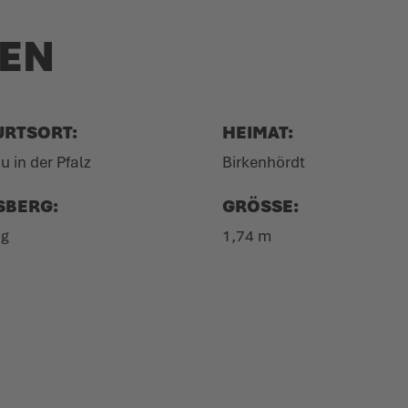
TEN
URTSORT:
HEIMAT:
 in der Pfalz
Birkenhördt
SBERG:
GRÖSSE:
ng
1,74 m