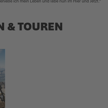
enieße ich mein Leben und lebe nun im Hier und Jetzt.“
N & TOUREN