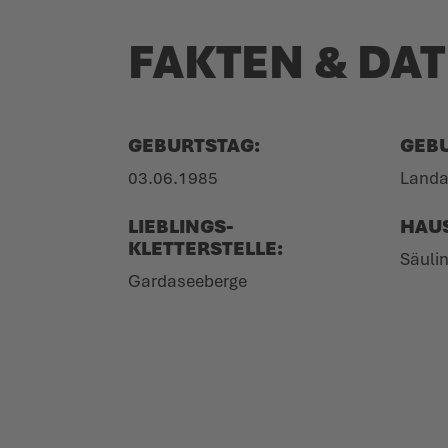
FAKTEN & DA
GEBURTSTAG:
GEB
03.06.1985
Landau
LIEBLINGS-
HAU
KLETTERSTELLE:
Säuli
Garda­seeberge