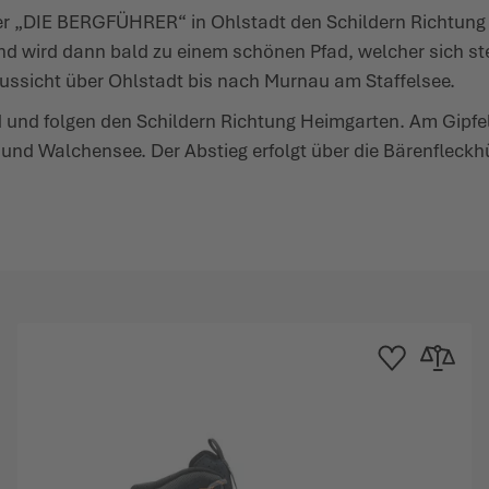
ter „DIE BERG­FÜHRER“ in Ohlstadt den Schildern Richtu
 und wird dann bald zu einem schönen Pfad, welcher sich st
sicht über Ohlstadt bis nach Murnau am Staf­felsee.
und folgen den Schildern Richtung Heim­garten. Am Gipfel 
nd Walchensee. Der Abstieg erfolgt über die Bären­fleckhü
 hinzufügen
leichsliste hinzufügen
Zur Wunschliste h
Zur Verglei