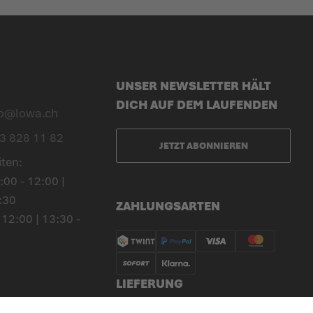
UNSER NEWSLETTER HÄLT
DICH AUF DEM LAUFENDEN
fo@lowa.ch
3 828 11 82
JETZT ABONNIEREN
iten:
00 - 12:00 |
:30
ZAHLUNGSARTEN
 12:00 | 13:30 -
LIEFERUNG