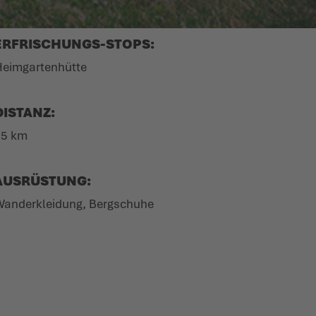
ERFRI­SCHUNGS-STOPS:
eim­gar­tenhütte
DISTANZ:
15 km
AUSRÜSTUNG:
ander­kleidung, Berg­schuhe