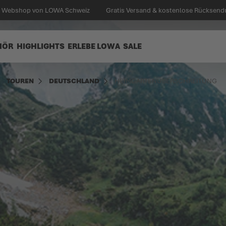
en Webshop von LOWA Schweiz
Gratis Versand & kostenlose Rücksend
HÖR
HIGHLIGHTS
ERLEBE LOWA
SALE
TOUREN
DEUTSCHLAND
HEIMGARTENÜBERSCHREITUNG