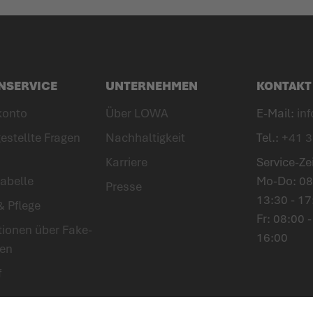
NSERVICE
UNTERNEHMEN
KONTAKT
konto
Über LOWA
E-Mail:
in
estellte Fragen
Nachhaltigkeit
Tel.:
+41 3
Karriere
Service-Ze
abelle
Mo-Do: 08:
Presse
13:30 - 17
& Pflege
Fr: 08:00 -
tionen über Fake-
16:00
en
f