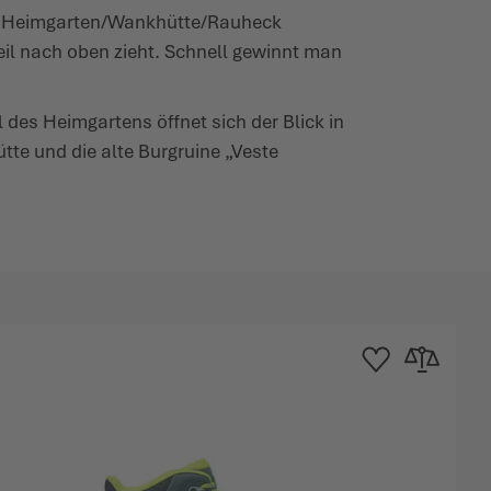
ng Heim­garten/Wankhütte/Rauheck
eil nach oben zieht. Schnell gewinnt man
des Heim­gartens öffnet sich der Blick in
tte und die alte Burgruine „Veste
inzufügen
chsliste hinzufügen
Zur Wunschliste hinz
Zur Vergleichs