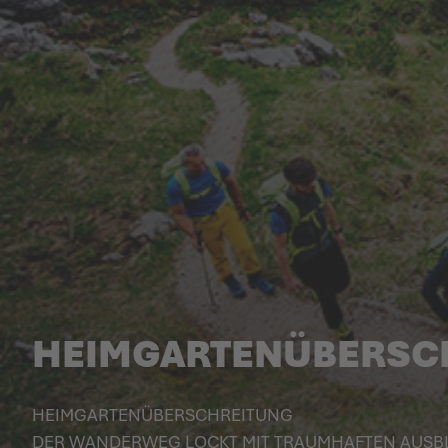
HEIMGARTENÜBERSC
HEIM­GAR­TEN­ÜBER­SCHREITUNG
DER WANDERWEG LOCKT MIT TRAUM­HAFTEN AUSBL