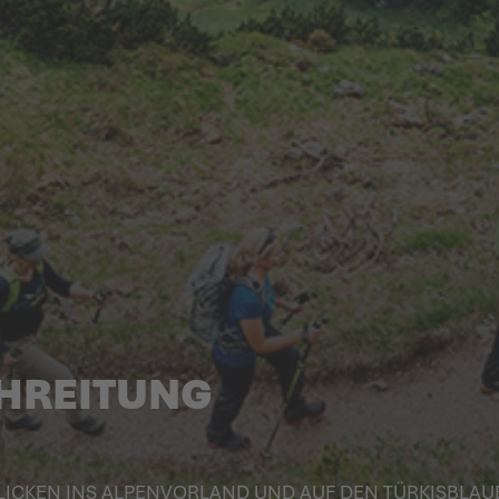
HREITUNG
ICKEN INS ALPEN­VORLAND UND AUF DEN TÜRKIS­BLA