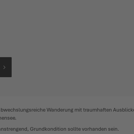
abwechs­lungs­reiche Wanderung mit traum­haften Ausblick
hensee.
anstrengend, Grund­kon­dition sollte vorhanden sein.