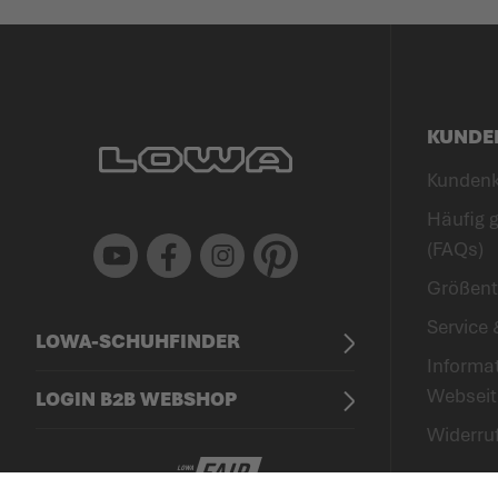
KUNDE
Kunden
Häufig g
Youtube
Facebook
Instagram
Pinterest
(FAQs)
Größent
Service 
LOWA-SCHUHFINDER
Informa
Webseit
LOGIN B2B WEBSHOP
Widerru