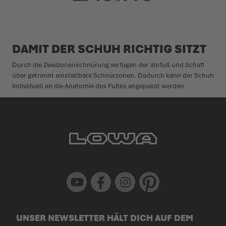
DAMIT DER SCHUH RICHTIG SITZT
Durch die Zweizonenschnürung verfügen der Vorfuß und Schaft
über getrennt einstellbare Schnürzonen. Dadurch kann der Schuh
individuell an die Anatomie des Fußes angepasst werden.
Youtube
Facebook
Instagram
Pinterest
UNSER NEWSLETTER HÄLT DICH AUF DEM