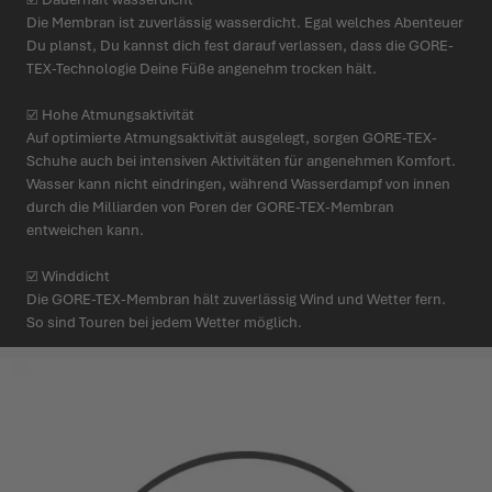
Die Membran ist zuver­lässig wasserdicht. Egal welches Abenteuer
Du planst, Du kannst dich fest darauf verlassen, dass die GORE-
TEX-Tech­nologie Deine Füße angenehm trocken hält.
☑ Hohe Atmungs­ak­tivität
Auf opti­mierte Atmungs­ak­tivität ausgelegt, sorgen GORE-TEX-
Schuhe auch bei intensiven Akti­vitäten für ange­nehmen Komfort.
Wasser kann nicht eindringen, während Wasserdampf von innen
durch die Milliarden von Poren der GORE-TEX-Membran
entweichen kann.
☑ Winddicht
Die GORE-TEX-Membran hält zuver­lässig Wind und Wetter fern.
So sind Touren bei jedem Wetter möglich.