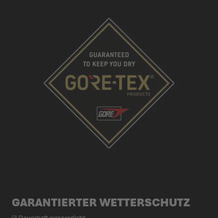
GARAN­TIERTER WETTER­SCHUTZ
☑ Dauerhaft wasserdicht