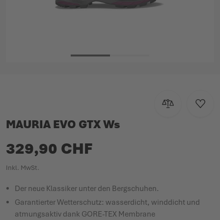
Zum Anfang der Bildgalerie springen
Zur Vergleichsl
Zur W
MAURIA EVO GTX Ws
329,90 CHF
Inkl. MwSt.
Der neue Klassiker unter den Bergschuhen.
Garantierter Wetterschutz: wasserdicht, winddicht und
atmungsaktiv dank GORE-TEX Membrane