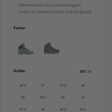
Obermaterial aus hochwertigem
Leder ist unempfindlich und langlebig
Farbe
Größe
EU
UK
36.5
37
37.5
38
39
39.5
40
41
41.5
42
42.5
43.5