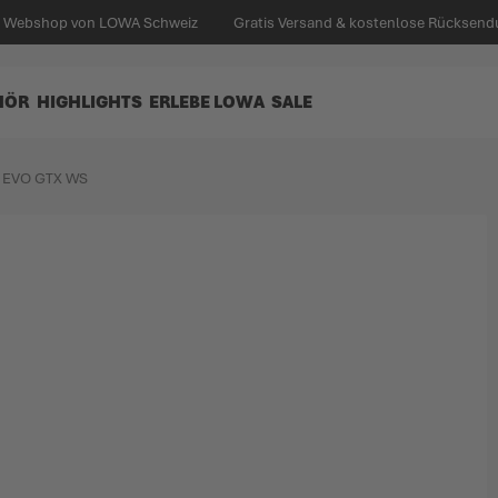
en Webshop von LOWA Schweiz
Gratis Versand & kostenlose Rücksend
HÖR
HIGHLIGHTS
ERLEBE LOWA
SALE
 EVO GTX WS