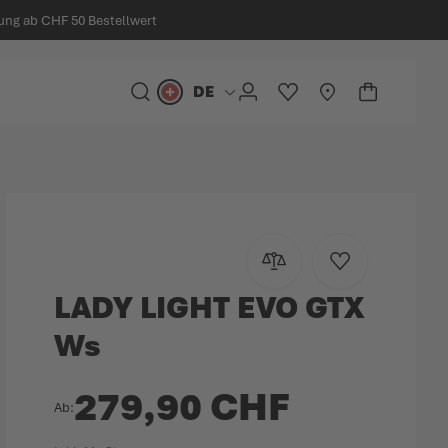
ung ab CHF 50 Bestellwert
DE
Sprache
SUCHE
KONTO
MEINE WUNSCHLIST
STORELOCATOR
WARENKO
Minicart
Zur Vergleichsliste hinzu
Zur Wunschlist
LADY LIGHT EVO GTX
Ws
279,90 CHF
Ab