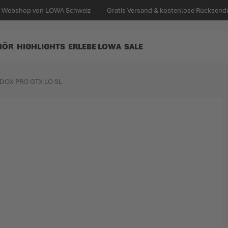
en Webshop von LOWA Schweiz
Gratis Versand & kostenlose Rücksend
HÖR
HIGHLIGHTS
ERLEBE LOWA
SALE
DOX PRO GTX LO SL