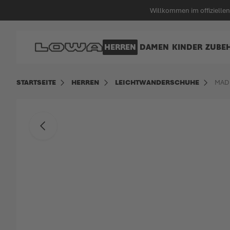
alt springen
Willkommen im offiziell
Zur Startseite
HERREN
DAMEN
KINDER
ZUBE
STARTSEITE
HERREN
LEICHTWANDERSCHUHE
MAD
Zum Ende der Bildgalerie springen
Zurück