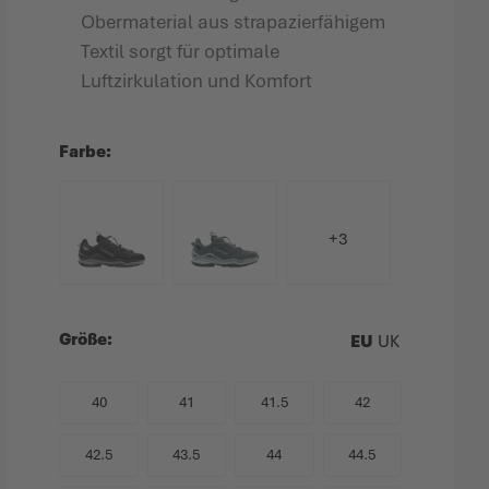
Obermaterial aus strapazierfähigem
Textil sorgt für optimale
Luftzirkulation und Komfort
Farbe
+3
Größe
EU
UK
40
41
41.5
42
42.5
43.5
44
44.5