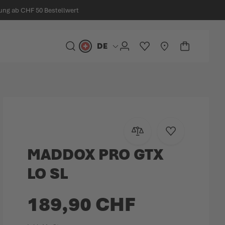
ung ab CHF 50 Bestellwert
DE
Sprache
SUCHE
KONTO
MEINE WUNSCHLIST
STORELOCATOR
WARENKO
Minicart
Zur Vergleichsliste hinzu
Zur Wunschlist
MADDOX PRO GTX
LO SL
189,90 CHF