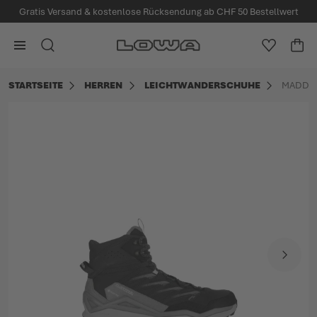
Gratis Versand & kostenlose Rücksendung ab CHF 50 Bestellwert
alt springen
Zur Startseite
SUCHE
MEINE W
WA
Minica
STARTSEITE
HERREN
LEICHTWANDERSCHUHE
MADDOX
Zum Ende der Bildgalerie springen