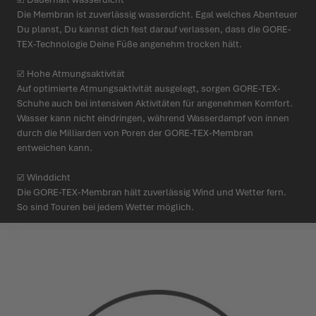
Die Membran ist zuver­lässig wasserdicht. Egal welches Abenteuer
Du planst, Du kannst dich fest darauf verlassen, dass die GORE-
TEX-Tech­nologie Deine Füße angenehm trocken hält.
☑ Hohe Atmungs­ak­tivität
Auf opti­mierte Atmungs­ak­tivität ausgelegt, sorgen GORE-TEX-
Schuhe auch bei intensiven Akti­vitäten für ange­nehmen Komfort.
Wasser kann nicht eindringen, während Wasserdampf von innen
durch die Milliarden von Poren der GORE-TEX-Membran
entweichen kann.
☑ Winddicht
Die GORE-TEX-Membran hält zuver­lässig Wind und Wetter fern.
So sind Touren bei jedem Wetter möglich.