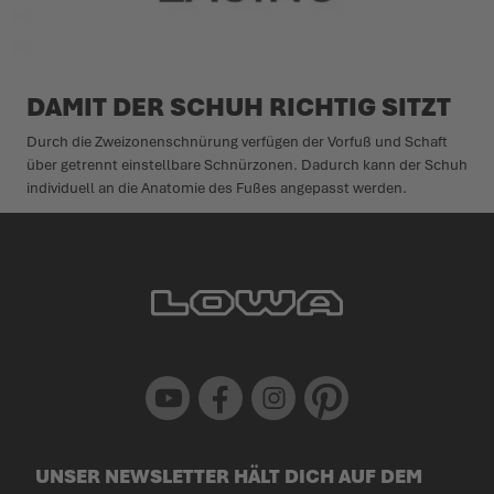
DAMIT DER SCHUH RICHTIG SITZT
Durch die Zweizonenschnürung verfügen der Vorfuß und Schaft
über getrennt einstellbare Schnürzonen. Dadurch kann der Schuh
individuell an die Anatomie des Fußes angepasst werden.
Youtube
Facebook
Instagram
Pinterest
UNSER NEWSLETTER HÄLT DICH AUF DEM