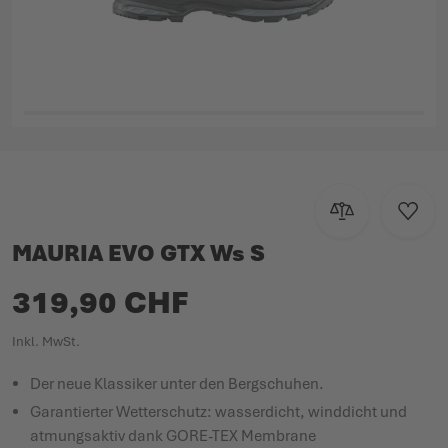
Zum Anfang der Bildgalerie springen
Zur Vergleichsl
Zur W
MAURIA EVO GTX Ws S
319,90 CHF
Inkl. MwSt.
Der neue Klassiker unter den Bergschuhen.
Garantierter Wetterschutz: wasserdicht, winddicht und
atmungsaktiv dank GORE-TEX Membrane