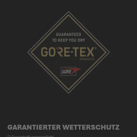
GARAN­TIERTER WETTER­SCHUTZ
☑ Dauerhaft wasserdicht