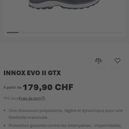
Passer au début de la Galerie d’images
Ajouter au com
Ajoute
INNOX EVO II GTX
179,90 CHF
À partir de
TTC
plus
Frais de port
Une chaussure polyvalente, légère et dynamique pour une
flexibilité maximale.
Protection garantie contre les intempéries : imperméable,