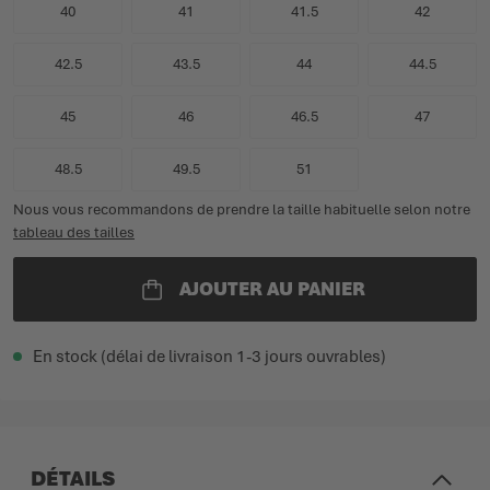
40
41
41.5
42
42.5
43.5
44
44.5
45
46
46.5
47
48.5
49.5
51
Nous vous recommandons de prendre la taille habituelle selon notre
tableau des tailles
AJOUTER AU PANIER
En stock (délai de livraison 1-3 jours ouvrables)
DÉTAILS