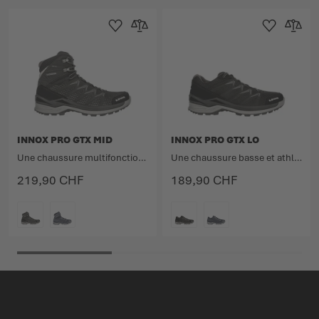
Ajouter à la liste d'achats
Ajouter au comparateur
Ajouter à la lis
Ajouter 
INNOX PRO GTX MID
INNOX PRO GTX LO
Une chaussure multifonction pour les activités sportives en plein air.
Une chaussure basse et athlétique pour des activités sportives dans la nature.
219,90 CHF
189,90 CHF
COULEUR
COULEUR