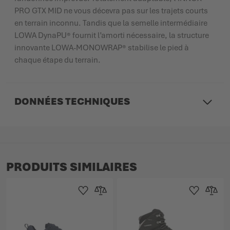
PRO GTX MID ne vous décevra pas sur les trajets courts
en terrain inconnu. Tandis que la semelle intermédiaire
LOWA DynaPU® fournit l’amorti nécessaire, la structure
innovante LOWA-MONOWRAP® stabilise le pied à
chaque étape du terrain.
DONNÉES TECHNIQUES
PRODUITS SIMILAIRES
Ajouter à la liste d'achats
Ajouter au comparateur
Ajouter à la lis
Ajouter 