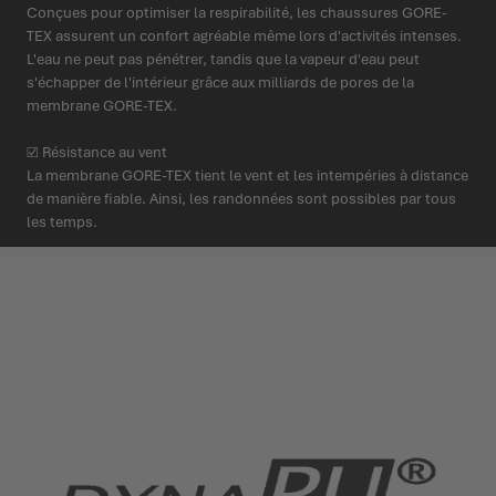
Conçues pour optimiser la respirabilité, les chaussures GORE-
TEX assurent un confort agréable même lors d'activités intenses.
L'eau ne peut pas pénétrer, tandis que la vapeur d'eau peut
s'échapper de l'intérieur grâce aux milliards de pores de la
membrane GORE-TEX.
☑ Résistance au vent
La membrane GORE-TEX tient le vent et les intempéries à distance
de manière fiable. Ainsi, les randonnées sont possibles par tous
les temps.