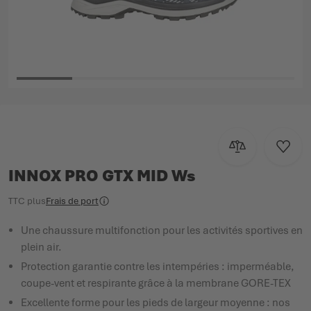
Passer au début de la Galerie d’images
Ajouter au com
Ajoute
INNOX PRO GTX MID Ws
TTC
plus
Frais de port
Une chaussure multifonction pour les activités sportives en
plein air.
Protection garantie contre les intempéries : imperméable,
coupe-vent et respirante grâce à la membrane GORE-TEX
Excellente forme pour les pieds de largeur moyenne : nos