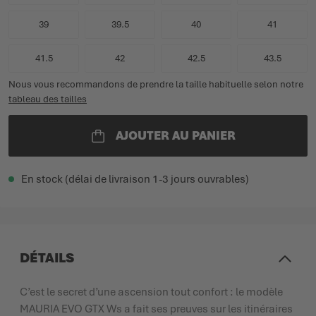
39
39.5
40
41
41.5
42
42.5
43.5
Nous vous recommandons de prendre la taille habituelle selon notre
tableau des tailles
AJOUTER AU PANIER
En stock (délai de livraison 1-3 jours ouvrables)
DÉTAILS
C’est le secret d’une ascension tout confort : le modèle
MAURIA EVO GTX Ws a fait ses preuves sur les itinéraires