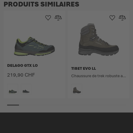
PRODUITS SIMILAIRES
Ajouter à la liste d'achats
Ajouter au comparateur
Ajouter à la lis
Ajouter 
DELAGO GTX LO
TIBET EVO LL
219,90 CHF
Chaussure de trek robuste avec doublure cuir pour les itinéraires ambitieux.
COULEUR
COULEUR