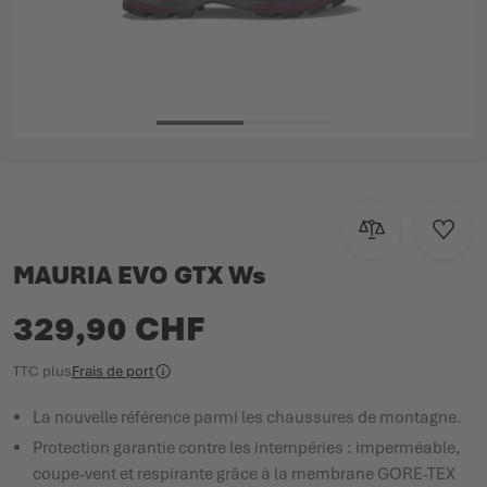
Passer au début de la Galerie d’images
Ajouter au com
Ajoute
MAURIA EVO GTX Ws
329,90 CHF
TTC
plus
Frais de port
La nouvelle référence parmi les chaussures de montagne.
Protection garantie contre les intempéries : imperméable,
coupe-vent et respirante grâce à la membrane GORE-TEX