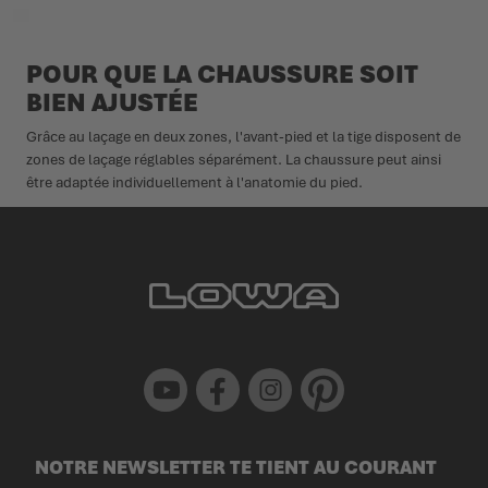
POUR QUE LA CHAUSSURE SOIT
BIEN AJUSTÉE
Grâce au laçage en deux zones, l'avant-pied et la tige disposent de
zones de laçage réglables séparément. La chaussure peut ainsi
être adaptée individuellement à l'anatomie du pied.
Youtube
Facebook
Instagram
Pinterest
NOTRE NEWSLETTER TE TIENT AU COURANT