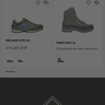
Ajouter à la liste d'achats
Ajouter au comparateur
Ajouter à la lis
Ajouter 
DELAGO GTX LO
TIBET EVO LL
219,90 CHF
Chaussure de trek robuste avec doublure cuir pour les itinéraires ambitieux.
COULEUR
COULEUR