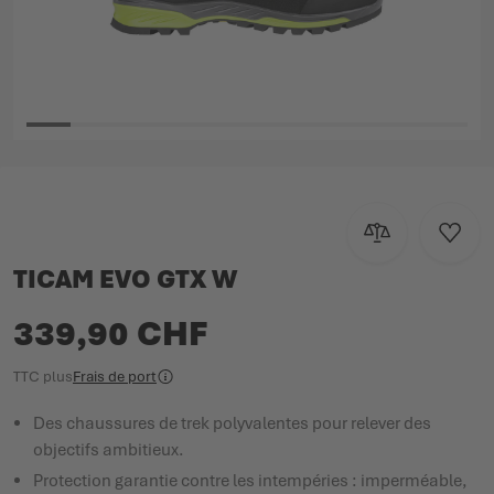
Passer au début de la Galerie d’images
Ajouter au com
Ajoute
TICAM EVO GTX W
339,90 CHF
TTC
plus
Frais de port
Des chaussures de trek polyvalentes pour relever des
objectifs ambitieux.
Protection garantie contre les intempéries : imperméable,