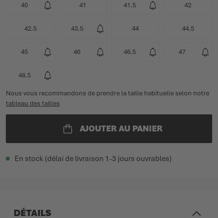
40
41
41.5
42
42.5
43.5
44
44.5
45
46
46.5
47
48.5
Nous vous recommandons de prendre la taille habituelle selon notre
tableau des tailles
AJOUTER AU PANIER
En stock (délai de livraison 1-3 jours ouvrables)
DÉTAILS