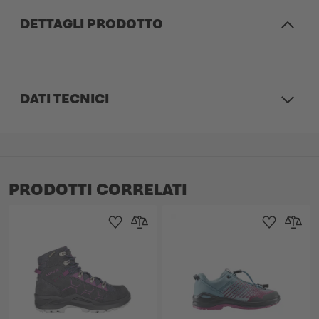
DETTAGLI PRODOTTO
DATI TECNICI
PRODOTTI CORRELATI
Aggiungi alla Lista dei Desideri
Aggiungi al confronto
Aggiungi alla L
Aggiungi