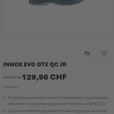
Vai all'inizio della galleria di immagini
Aggiungi al con
Aggiun
INNOX EVO GTX QC JR
129,90 CHF
A partire da
Tasse incl.
Protezione assicurata contro le intemperie: impermeabile,
antivento e traspirante grazie alla membrana GORE-TEX.
Calzata eccellente per piedi di media larghezza: le nostre