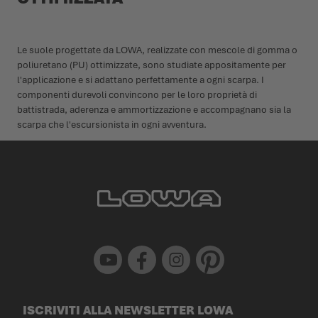
Le suole progettate da LOWA, realizzate con mescole di gomma o
poliuretano (PU) ottimizzate, sono studiate appositamente per
l'applicazione e si adattano perfettamente a ogni scarpa. I
componenti durevoli convincono per le loro proprietà di
battistrada, aderenza e ammortizzazione e accompagnano sia la
scarpa che l'escursionista in ogni avventura.
Youtube
Facebook
Instagram
Pinterest
ISCRIVITI ALLA NEWSLETTER LOWA