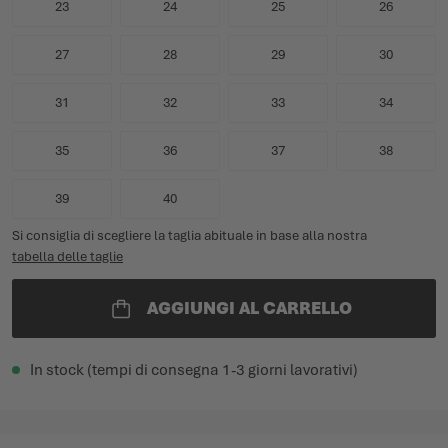
23
24
25
26
27
28
29
30
31
32
33
34
35
36
37
38
39
40
Si consiglia di scegliere la taglia abituale in base alla nostra
tabella delle taglie
AGGIUNGI AL CARRELLO
In stock (tempi di consegna 1-3 giorni lavorativi)