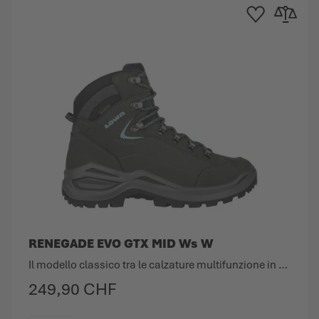
ta dei Desideri
 al confronto
Aggiungi alla Lista 
Aggiungi al
RENEGADE EVO GTX MID Ws W
Il modello classico tra le calzature multifunzione in una nuova versione.
249,90 CHF