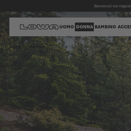
nuto principale
Benvenuti nel negozio
Vai alla Home Page
UOMO
DONNA
BAMBINO
ACCE
HOME
DONNA
SCARPE DA ESCURSIONISMO