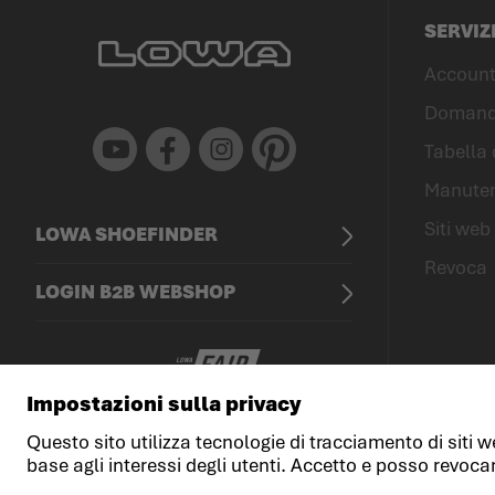
SERVIZ
Account
Domande
Youtube
Facebook
Instagram
Pinterest
Tabella 
Manuten
Siti web 
LOWA SHOEFINDER
Revoca
LOGIN B2B WEBSHOP