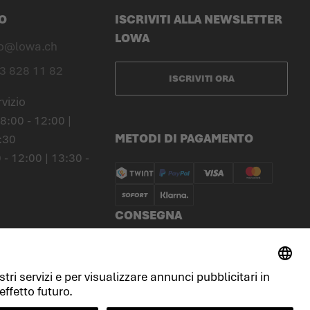
O
ISCRIVITI ALLA NEWSLETTER
LOWA
fo@lowa.ch
3 828 11 82
ISCRIVITI ORA
rvizio
8:00 - 12:00 |
METODI DI PAGAMENTO
:30
 - 12:00 | 13:30 -
CONSEGNA