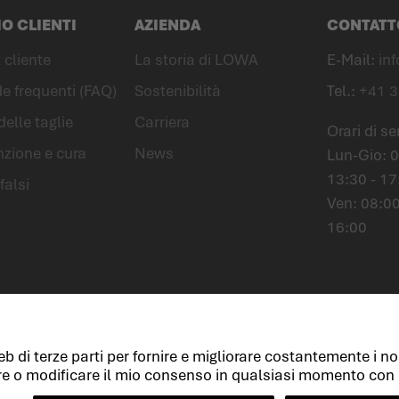
IO CLIENTI
AZIENDA
CONTATT
 cliente
La storia di LOWA
E-Mail:
in
 frequenti (FAQ)
Sostenibilità
Tel.:
+41 3
delle taglie
Carriera
Orari di se
zione e cura
News
Lun-Gio:
0
13:30 - 17
falsi
Ven: 08:00
16:00