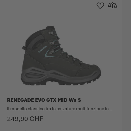
dei Desideri
 confronto
Aggiungi alla Lista dei
Aggiungi al co
RENEGADE EVO GTX MID Ws S
Il modello classico tra le calzature multifunzione in una nuova versione.
249,90 CHF