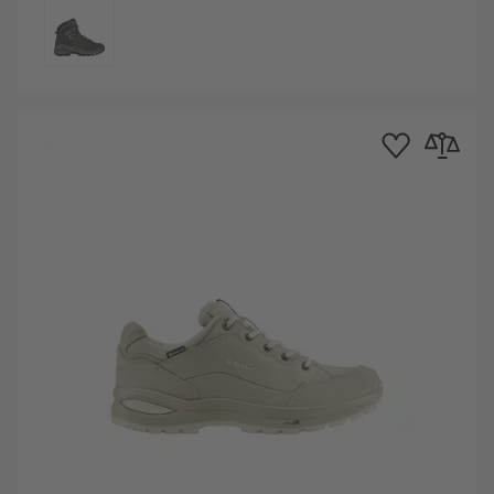
COLORE
ta dei Desideri
 al confronto
Aggiungi alla Lista 
Aggiungi al