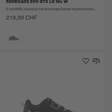
RENEGADE EVO GTX LO Ws W
Il modello classico tra le scarpe basse multifunzione in una nuova versione.
219,90 CHF
COLORE
dei Desideri
 confronto
Aggiungi alla Lista dei
Aggiungi al co