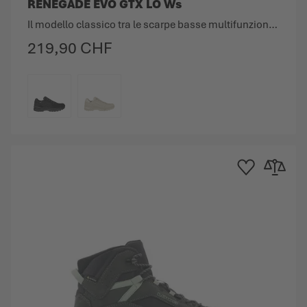
RENEGADE EVO GTX LO Ws
Il modello classico tra le scarpe basse multifunzione in una nuova versione.
219,90 CHF
COLORE
ta dei Desideri
 al confronto
Aggiungi alla Lista 
Aggiungi al