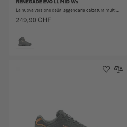
RENEGADE EVO LL MID Ws
La nuova versione della leggendaria calzatura multifunzione con fodera in pelle.
249,90 CHF
COLORE
Aggiungi alla Lis
Aggiungi