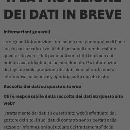
DEI DATI IN BREVE
SCARPE INVERNALI
SCARPE INVERNALI
EVENTI
LOWA PROFESSIONAL
LOWA PROFESSIONAL
PODCAST
Informazioni generali
Le seguenti informazioni forniscono una panoramica di base
NEWS
su ciò che accade ai vostri dati personali quando visitate
questo sito web. I dati personali sono tutti i dati con cui
CARRIERA
potete essere identificati personalmente. Per informazioni
dettagliate sulla protezione dei dati, consultate la nostra
informativa sulla privacy riportata sotto questo testo.
Raccolta dei dati su questo sito web
Chi è responsabile della raccolta dei dati su questo sito
web?
Il trattamento dei dati su questo sito web è effettuato dal
gestore del sito. I suoi dati di contatto sono riportati nella
sezione “Informazioni sul titolare del trattamento” della