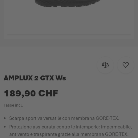
Vai all'inizio della galleria di immagini
Aggiungi al con
Aggiun
AMPLUX 2 GTX Ws
189,90 CHF
Tasse incl.
Scarpa sportiva versatile con membrana GORE-TEX.
Protezione assicurata contro le intemperie: impermeabile,
antivento e traspirante grazie alla membrana GORE-TEX.