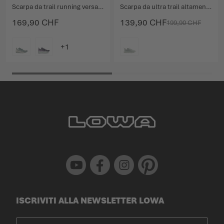
Scarpa da trail running versatile con numerose caratteristiche.
Scarpa da ultra trail altamente performante con membrana GORE-TEX.
169,90 CHF
139,90 CHF
199,90 CHF
COLORE
COLORE
Youtube
Facebook
Instagram
Pinterest
ISCRIVITI ALLA NEWSLETTER LOWA