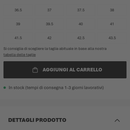
36.5
37
37.5
38
39
39.5
40
41
41.5
42
42.5
43.5
Si consiglia di scegliere la taglia abituale in base alla nostra
tabella delle taglie
AGGIUNGI AL CARRELLO
In stock (tempi di consegna 1-3 giorni lavorativi)
DETTAGLI PRODOTTO