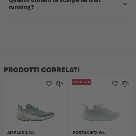
running?
PRODOTTI CORRELATI
FINO A
-
30
%
Aggiungi alla Lista dei Desideri
Aggiungi al confronto
Aggiungi alla L
Aggiungi
AMPLUX 2 Ws
FORTUX GTX Ws