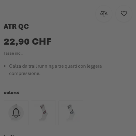
Aggiungi al con
Aggiun
ATR QC
22,90 CHF
Tasse incl.
Calza da trail running a tre quarti con leggera
compressione.
colore