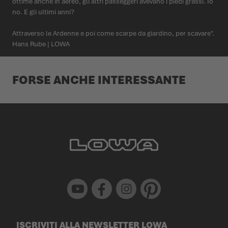
ottime anche in aereo, gli altri passeggeri avevano i piedi grassi. Io
no. E gli ultimi anni?
Attraverso le Ardenne e poi come scarpe da giardino, per scavare".
Hans Rube | LOWA
FORSE ANCHE INTERESSANTE
Youtube
Facebook
Instagram
Pinterest
ISCRIVITI ALLA NEWSLETTER LOWA