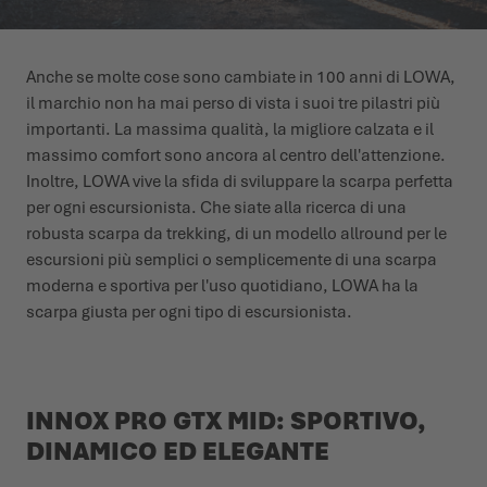
L'ESTATE CI ASPETTA LÀ FUORI
SCARPE INVERNALI
SCARPE INVERNALI
EVENTI
Anche se molte cose sono cambiate in 100 anni di LOWA,
il marchio non ha mai perso di vista i suoi tre pilastri più
LOWA PROFESSIONAL
LOWA PROFESSIONAL
PODCAST
importanti. La massima qualità, la migliore calzata e il
massimo comfort sono ancora al centro dell'attenzione.
NEWS
Inoltre, LOWA vive la sfida di sviluppare la scarpa perfetta
per ogni escursionista. Che siate alla ricerca di una
CARRIERA
robusta scarpa da trekking, di un modello allround per le
escursioni più semplici o semplicemente di una scarpa
moderna e sportiva per l'uso quotidiano, LOWA ha la
scarpa giusta per ogni tipo di escursionista.
INNOX PRO GTX MID: SPORTIVO,
DINAMICO ED ELEGANTE