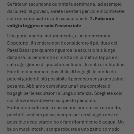
Se fate un'escursione durante la settimana, ad esempio
dal lunedì al giovedì, avrete i sentieri per voi e incontrerete
solo una manciata di altri escursionisti. 2
. Fate una
valigia leggera e solo l'essenziale
Una porta aperta, naturalmente, e un promemoria.
Dopotutto, il sentiero non è considerato il più duro dei
Paesi Bassi per quanto riguarda le escursioni a lunga
distanza. Si percorrono circa 25 chilometri a tappa e si
sale ogni giorno di qualche centinaio di metri di altitudine.
Fate il minor numero possibile di bagagli, in modo da
potervi godere il più possibile il percorso senza uno zaino
pesante. Abbiamo compilato una lista completa di
bagagli per le escursioni a lunga distanza. Scegliete solo
ciò che vi serve davvero su questo percorso.
Fortunatamente non è necessario portare con sé molto,
perché il sentiero passa sempre per un villaggio dove è
possibile acquistare cibo e fare rifornimento d'acqua. Un
buon mackintosh, scarpe robuste e uno zaino comodo