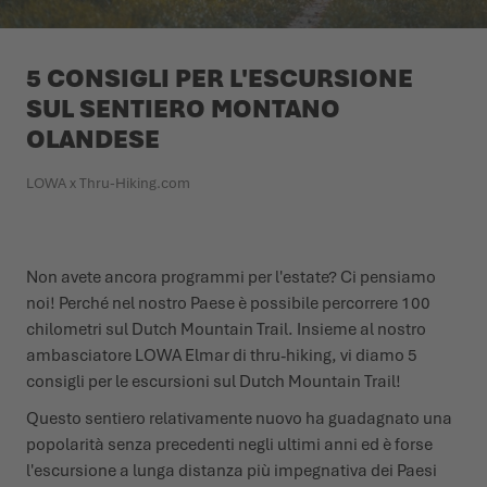
L'ESTATE CI ASPETTA LÀ FUORI
SCARPE INVERNALI
SCARPE INVERNALI
EVENTI
5 CONSIGLI PER L'ESCURSIONE
SUL SENTIERO MONTANO
LOWA PROFESSIONAL
LOWA PROFESSIONAL
PODCAST
OLANDESE
NEWS
LOWA x Thru-Hiking.com
CARRIERA
Non avete ancora programmi per l'estate? Ci pensiamo
noi! Perché nel nostro Paese è possibile percorrere 100
chilometri sul Dutch Mountain Trail. Insieme al nostro
ambasciatore LOWA Elmar di thru-hiking, vi diamo 5
consigli per le escursioni sul Dutch Mountain Trail!
Questo sentiero relativamente nuovo ha guadagnato una
popolarità senza precedenti negli ultimi anni ed è forse
l'escursione a lunga distanza più impegnativa dei Paesi