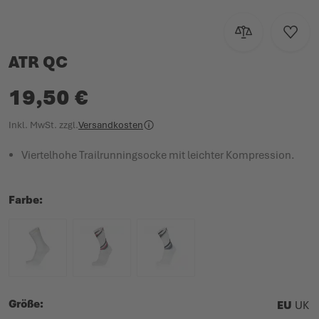
Zur Vergleichsl
Zur W
ATR QC
19,50 €
Inkl. MwSt.
zzgl.
Versandkosten
Viertelhohe Trailrunningsocke mit leichter Kompression.
Farbe
Größe
EU
UK