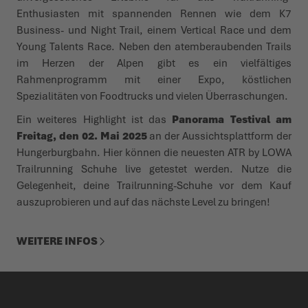
Enthusiasten mit spannenden Rennen wie dem K7
Business- und Night Trail, einem Vertical Race und dem
WINTERSCHUHE
WINTERSCHUHE
IT'S TIME TO TAME THE TERRAIN!
EVENTS
Young Talents Race. Neben den atemberaubenden Trails
im Herzen der Alpen gibt es ein vielfältiges
LOWA PROFESSIONAL
LOWA PROFESSIONAL
ZIEH LOS, ERLEBE MEHR!
PODCAST
Rahmenprogramm mit einer Expo, köstlichen
Spezialitäten von Foodtrucks und vielen Überraschungen.
CHALLENGE ACCEPTED – WENN DIE BERGE NACH DIR
PRESSE
Ein weiteres Highlight ist das
Panorama Testival am
RUFEN
Freitag, den 02. Mai 2025
an der Aussichtsplattform der
KARRIERE
Hungerburgbahn. Hier können die neuesten ATR by LOWA
DER SOMMER WARTET DRAUSSEN
Trailrunning Schuhe live getestet werden. Nutze die
SCHÖFFEL-LOWA-STORES
Gelegenheit, deine Trailrunning-Schuhe vor dem Kauf
auszuprobieren und auf das nächste Level zu bringen!
WEITERE INFOS