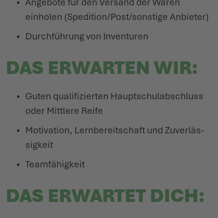
Angebote für den Versand der Waren
einholen (Spedition/Post/sonstige Anbieter)
Durch­führung von Inventuren
DAS ERWARTEN WIR:
Guten quali­fi­zierten Haupt­schul­ab­schluss
oder Mittlere Reife
Moti­vation, Lern­be­reit­schaft und Zuver­läs­
sigkeit
Team­fä­higkeit
DAS ERWARTET DICH: