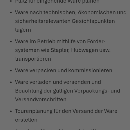
Platz für eingehende Ware planen
Ware nach tech­nischen, ökono­mischen und
WINTERSCHUHE
WINTERSCHUHE
IT'S TIME TO TAME THE TERRAIN!
EVENTS
sicher­heits­re­le­vanten Gesichts­punkten
lagern
LOWA PROFESSIONAL
LOWA PROFESSIONAL
ZIEH LOS, ERLEBE MEHR!
PODCAST
Ware im Betrieb mithilfe von Förder­
CHALLENGE ACCEPTED – WENN DIE BERGE NACH DIR
PRESSE
systemen wie Stapler, Hubwagen usw.
RUFEN
trans­por­tieren
KARRIERE
DER SOMMER WARTET DRAUSSEN
Ware verpacken und kommis­sio­nieren
SCHÖFFEL-LOWA-STORES
Ware verladen und versenden und
Beachtung der gültigen Verpa­ckungs- und
Versand­vor­schriften
Touren­planung für den Versand der Ware
erstellen