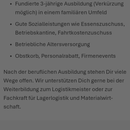
Fundierte 3-jährige Ausbildung (Verkürzung
möglich) in einem fami­liären Umfeld
Gute Sozi­al­leistungen wie Essens­zu­schuss,
Betriebs­kantine, Fahrt­kos­ten­zu­schuss
Betriebliche Alters­ver­sorgung
Obstkorb, Personalrabatt, Firmenevents
Nach der beruf­lichen Ausbildung stehen Dir viele
Wege offen. Wir unter­stützen Dich gerne bei der
Weiter­bildung zum Logis­tik­meister oder zur
Fachkraft für Lager­lo­gistik und Mate­ri­a­l­wirt­
schaft.