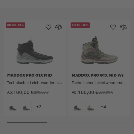
BIS ZU
-
20
%
BIS ZU
-
20
%
Zur Wunschliste hinzufügen
Zur Vergleichsliste hinzufügen
Zur Wunschlist
Zur Verg
MADDOX PRO GTX MID
MADDOX PRO GTX MID Ws
Technischer Leichtwanderschuh mit halbhohem Schaft.
Technischer Leichtwanderschuh mit halbhohem Schaft.
160,00 €
160,00 €
Ab
200,00 €
Ab
200,00 €
FARBE
FARBE