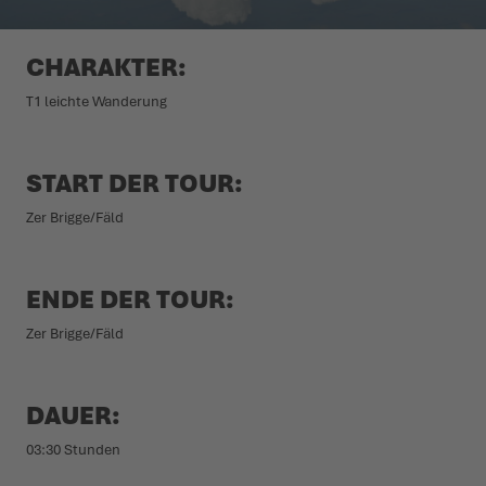
WINTERSCHUHE
WINTERSCHUHE
IT'S TIME TO TAME THE TERRAIN!
EVENTS
CHARAKTER:
T1 leichte Wanderung
LOWA PROFESSIONAL
LOWA PROFESSIONAL
ZIEH LOS, ERLEBE MEHR!
PODCAST
CHALLENGE ACCEPTED – WENN DIE BERGE NACH DIR
PRESSE
START DER TOUR:
RUFEN
Zer Brigge/Fäld
KARRIERE
DER SOMMER WARTET DRAUSSEN
SCHÖFFEL-LOWA-STORES
ENDE DER TOUR:
Zer Brigge/Fäld
DAUER:
03:30 Stunden