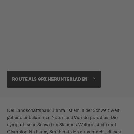
ROUTE ALS GPX HERUN­TERLADEN
Der Land­schaftspark Binntal ist ein in der Schweiz weit­
gehend unbe­kanntes Natur- und Wander­pa­radies. Die
sympa­thische Schweizer Skicross-Welt­meisterin und
Olym­pionikin Fanny Smith hat sich aufgemacht, dieses