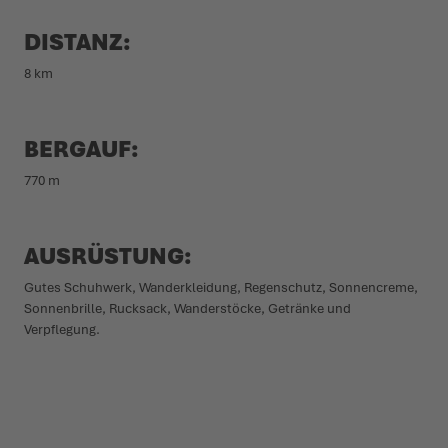
DISTANZ:
8 km
BERGAUF:
770 m
AUSRÜSTUNG:
Gutes Schuhwerk, Wander­kleidung, Regen­schutz, Sonnencreme,
Sonnen­brille, Rucksack, Wander­stöcke, Getränke und
Verpflegung.