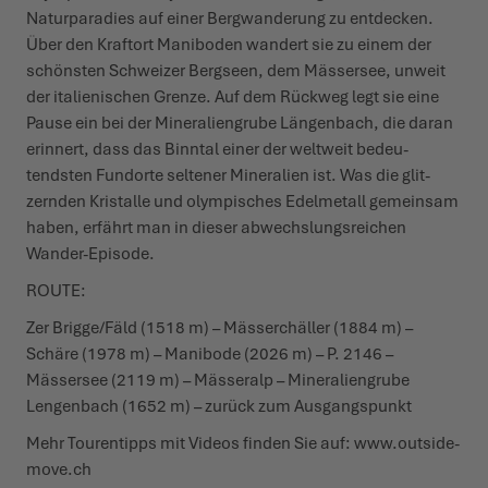
Natur­pa­radies auf einer Berg­wanderung zu entdecken.
Über den Kraftort Maniboden wandert sie zu einem der
schönsten Schweizer Bergseen, dem Mässersee, unweit
der italie­nischen Grenze. Auf dem Rückweg legt sie eine
Pause ein bei der Mine­ra­li­engrube Längenbach, die daran
erinnert, dass das Binntal einer der weltweit bedeu­
tendsten Fundorte seltener Mine­ralien ist. Was die glit­
zernden Kristalle und olym­pisches Edel­metall gemeinsam
haben, erfährt man in dieser abwechs­lungs­reichen
Wander-Episode.
ROUTE:
Zer Brigge/Fäld (1518 m) – Mässer­chäller (1884 m) –
Schäre (1978 m) – Manibode (2026 m) – P. 2146 –
Mässersee (2119 m) – Mässeralp – Mine­ra­li­engrube
Lengenbach (1652 m) – zurück zum Ausgangspunkt
Mehr Tourentipps mit Videos finden Sie auf: www.outside-
move.ch