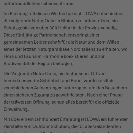
naturfreundlichen Lebensstils aus.
Im Einklang mit diesen Werten hat sich LOWA entschieden,
WINTERSCHUHE
WINTERSCHUHE
IT'S TIME TO TAME THE TERRAIN!
EVENTS
die Valgrande Natur Oase in Bibione zu unterstützen, ein
Schutzgebiet von über 360 Hektar in der Provinz Venedig.
LOWA PROFESSIONAL
LOWA PROFESSIONAL
ZIEH LOS, ERLEBE MEHR!
PODCAST
Diese fünfjährige Partnerschaft entspringt einer
gemeinsamen Leidenschaft für die Natur und dem Willen,
CHALLENGE ACCEPTED – WENN DIE BERGE NACH DIR
PRESSE
eines der letzten Naturparadiese Norditaliens zu erhalten, wo
RUFEN
Flora und Fauna in Harmonie koexistieren und zur
KARRIERE
Biodiversität der Region beitragen.
DER SOMMER WARTET DRAUSSEN
Die Valgrande Natur Oase, ein historischer Ort von
SCHÖFFEL-LOWA-STORES
bemerkenswerter Schönheit und Ruhe, wurde kürzlich
verschiedenen Aufwertungen unterzogen, um den Besuchern
einen sicheren Zugang zu gewährleisten. Nach einer Phase
der teilweisen Öffnung ist nun alles bereit für die offizielle
Einweihung.
Mit über einem Jahrhundert Erfahrung ist LOWA ein führender
Hersteller von Outdoor-Schuhen, die für alle Geländearten