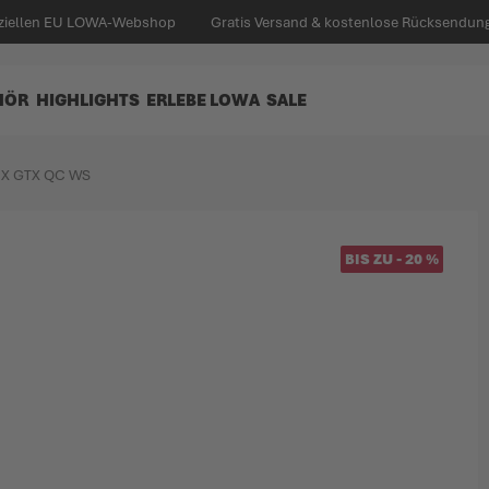
iziellen EU LOWA-Webshop
Gratis Versand & kostenlose Rücksendung 
HÖR
HIGHLIGHTS
ERLEBE LOWA
SALE
X GTX QC WS
BIS ZU
-
20
%