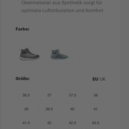
Obermaterial aus Synthetik sorgt für
optimale Luftzirkulation und Komfort
Farbe
Größe
EU
UK
36.5
37
37.5
38
39
39.5
40
41
41.5
42
42.5
43.5