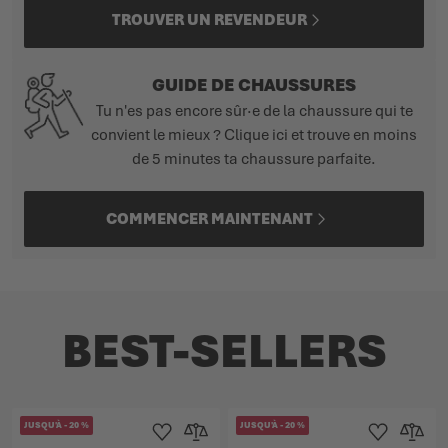
TROUVER UN REVENDEUR
GUIDE DE CHAUSSURES
Tu n'es pas encore sûr·e de la chaussure qui te
convient le mieux ? Clique ici et trouve en moins
de 5 minutes ta chaussure parfaite.
COMMENCER MAINTENANT
BEST-SELLERS
JUSQU'À
-
20
%
JUSQU'À
-
20
%
Ajouter à la liste d'achats
Ajouter au comparateur
Ajouter à la lis
Ajouter 