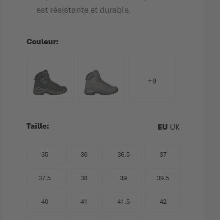
est résistante et durable.
Couleur
+9
Taille
EU
UK
35
36
36.5
37
37.5
38
39
39.5
40
41
41.5
42