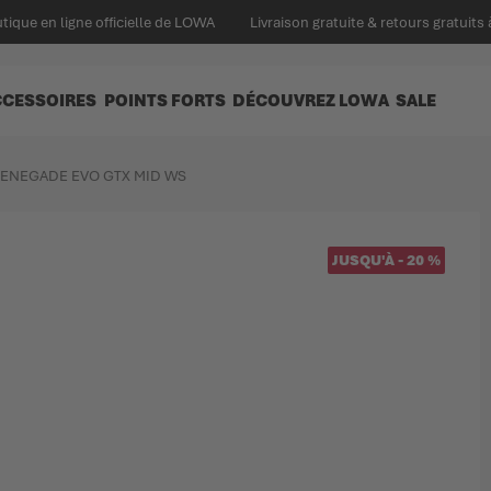
tique en ligne officielle de LOWA
Livraison gratuite & retours gratuits 
CCESSOIRES
POINTS FORTS
DÉCOUVREZ LOWA
SALE
ENEGADE EVO GTX MID WS
JUSQU'À
-
20
%