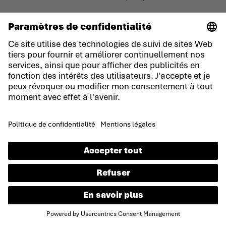
- Werner Riethmann | ancien directeur général de LOWA
UNE NOUVELLE ÈRE : 100 ANS DE
LOWA
1992
1993
La situation économique de
Le groupe italien Tecnica
LOWA est difficile. Werner
rachète LOWA.
Riethmann reprend la direction
de l'entreprise.
Le groupe comprend
aujourd'hui également les
La famille Lederer décide de
marques Nordica, Rollerblade,
vendre ses parts de
Blizzard et Moon Boot. Chez
l'entreprise.
LOWA, les processus sont
optimisés et l'activité
chaussures de ski est
transférée en Italie. Jetzendorf