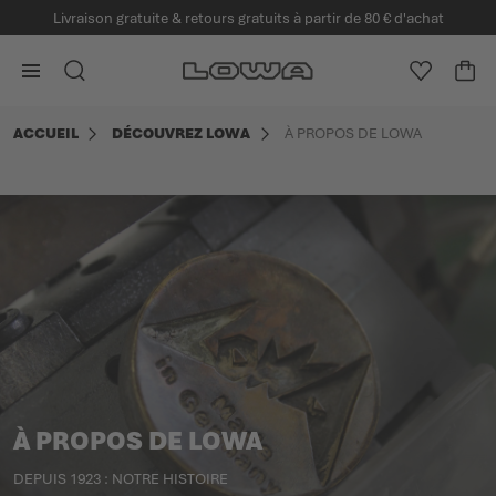
Livraison gratuite & retours gratuits à partir de 80 € d'achat
enu principal
Aller à la page d'accueil
CHERCHER
LISTE D'
PAN
Minicart
ACCUEIL
DÉCOUVREZ LOWA
À PROPOS DE LOWA
À PROPOS DE LOWA
DEPUIS 1923 : NOTRE HISTOIRE