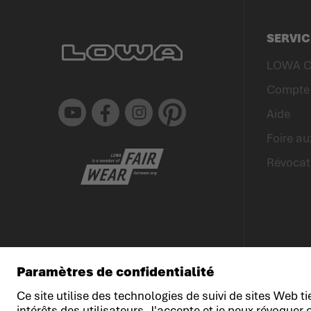
SERVIC
LOWA C
Compte 
Youtube
Facebook
Instagram
Pinterest
Aide
Foire au
Révocat