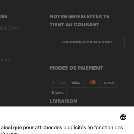
ISE
NOTRE NEWSLETTER TE
TIENT AU COURANT
 de LOWA
S'ABONNER MAINTENANT
ilité
MODES DE PAIEMENT
LIVRAISON