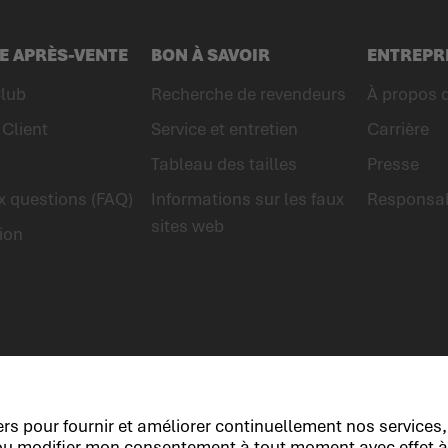
E APRÈS-VENTE
BON À SAVOIR
ENTREPR
lub
Recherche de revendeurs
À propos
Client
Service et entretien
Carrière
Tableau des tailles
Presse
x questions (FAQ)
Informations sur les faux
Responsab
sites web
ion