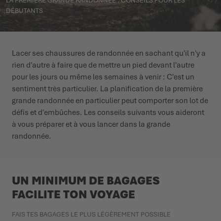
LA PREMIÈRE GRANDE RANDONNÉE : CONSEILS POUR LES
DÉBUTANTS
L'ÉTÉ NOUS ATTEND DEHORS
CHAUSSURES D'HIVER
CHAUSSURES D'HIVER
ÉVÉNEMENTS
LOWA PROFESSIONAL
LOWA PROFESSIONAL
PODCAST
Lacer ses chaussures de randonnée en sachant qu'il n'y a
rien d'autre à faire que de mettre un pied devant l'autre
PRESSE
pour les jours ou même les semaines à venir : C'est un
sentiment très particulier. La planification de la première
grande randonnée en particulier peut comporter son lot de
CARRIÈRE
défis et d'embûches. Les conseils suivants vous aideront
à vous préparer et à vous lancer dans la grande
randonnée.
UN MINIMUM DE BAGAGES
FACILITE TON VOYAGE
FAIS TES BAGAGES LE PLUS LÉGÈREMENT POSSIBLE